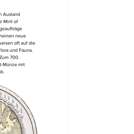
m Ausland 
e Mint of 
geaufträge 
cheinen neue 
isen oft auf die 
lora und Fauna. 
 Zum 700. 
t-Münze mit 
ob.