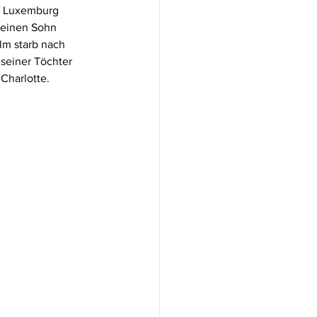
n Luxemburg 
 seinen Sohn 
lm starb nach 
seiner Töchter 
Charlotte.