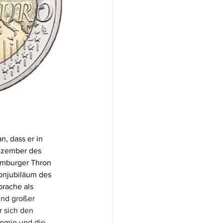
, dass er in 
ezember des 
emburger Thron 
onjubiläum des 
rache als 
und großer 
r sich den 
demie und die 