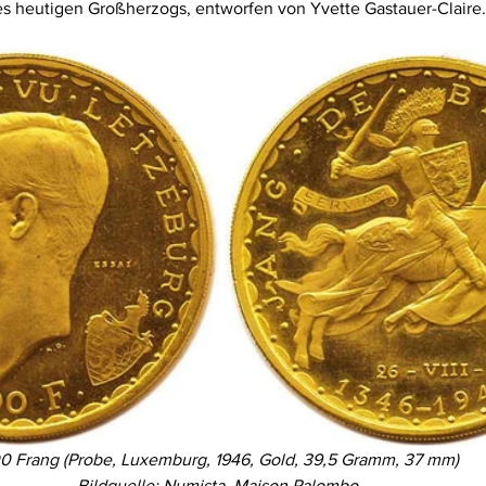
des heutigen Großherzogs, entworfen von Yvette Gastauer-Claire.
0 Frang (Probe, Luxemburg, 1946, Gold, 39,5 Gramm, 37 mm)
Bildquelle: Numista, Maison Palombo  