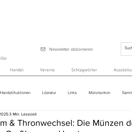
Newsletter abbonieren
ler
Handel
Vereine
Schlagwörter
Ausstell
Handel/Auktionen
Literatur
Links
Münzlexikon
Samm
 2025
3 Min. Lesezeit
um & Thronwechsel: Die Münzen d