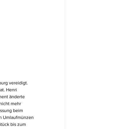
rg vereidigt. 
t. Henri 
ment änderte 
nicht mehr 
assung beim 
ren Umlaufmünzen 
tück bis zum 