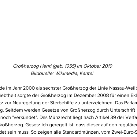
Großherzog Henri (geb.
1955) im Oktober 2019
Bildquelle: Wikimedia, Kantei 
e im Jahr 2000 als sechster Großherzog der Linie Nassau-Weilbu
iebtheit sorgte der Großherzog im Dezember 2008 für einen Ekla
tz zur Neuregelung der Sterbehilfe zu unterzeichnen. Das Parla
ng. Seitdem werden Gesetze von Großherzog durch Unterschrift 
r noch "verkündet". Das Münzrecht liegt nach Artikel 39 der Verf
roßherzog. Gesetzlich geregelt ist, dass dieser auf den regulä
et sein muss. So zeigen alle Standardmünzen, vom Zwei-Euro-S