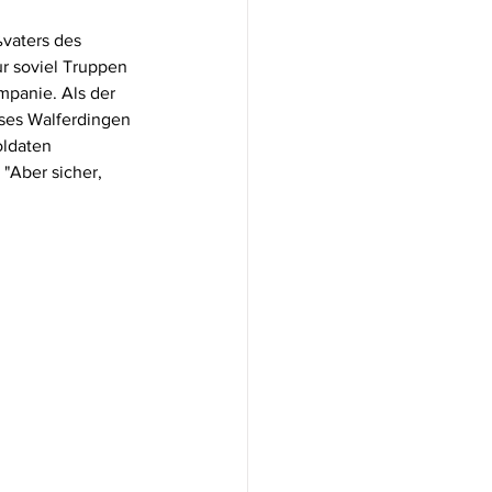
vaters des 
ur soviel Truppen 
mpanie. Als der 
ses Walferdingen 
oldaten 
 "Aber sicher, 