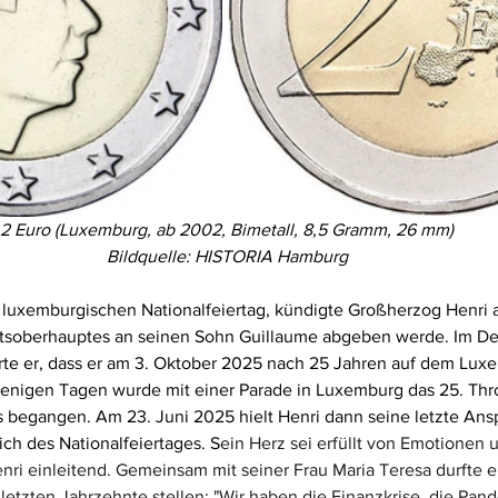
2 Euro (Luxemburg, ab 2002, Bimetall, 8,5 Gramm, 26 mm)
Bildquelle: HISTORIA Hamburg
luxemburgischen Nationalfeiertag, kündigte Großherzog Henri an
atsoberhauptes an seinen Sohn Guillaume abgeben werde. Im D
rte er, dass er am 3. Oktober 2025 nach 25 Jahren auf dem Lux
nigen Tagen wurde mit einer Parade in Luxemburg das 25. Thr
 begangen. Am 23. Juni 2025 hielt Henri dann seine letzte Ansp
ich des Nationalfeiertages. S
ein Herz sei erfüllt von Emotionen 
enri einleitend. Gemeinsam mit seiner Frau Maria Teresa durfte e
etzten Jahrzehnte stellen: "Wir haben die Finanzkrise, die Pan