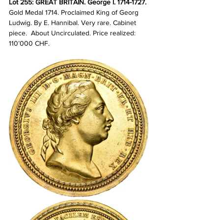
Lot 255: GREAT BRITAIN. George I. 1714-1727. 
Gold Medal 1714. Proclaimed King of Georg 
Ludwig. By E. Hannibal. Very rare. Cabinet 
piece.  About Uncirculated.
Price realized: 
110’000 CHF.