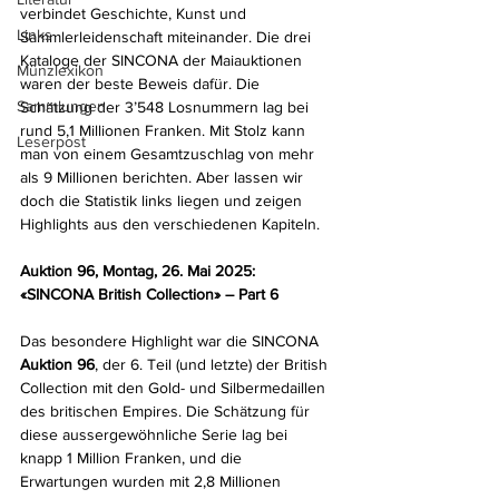
verbindet Geschichte, Kunst und 
Links
Sammlerleidenschaft miteinander. Die drei 
Kataloge der SINCONA der Maiauktionen 
Münzlexikon
waren der beste Beweis dafür. Die 
Sammlungen
Schätzung der 3’548 Losnummern lag bei 
rund 5,1 Millionen Franken. Mit Stolz kann 
Leserpost
man von einem Gesamtzuschlag von mehr 
als 9 Millionen berichten. Aber lassen wir 
doch die Statistik links liegen und zeigen 
Highlights aus den verschiedenen Kapiteln.
Auktion 96, Montag, 26. Mai 2025: 
«SINCONA British Collection» – Part 6
Das besondere Highlight war die SINCONA 
Auktion 96
, der 6. Teil (und letzte) der British 
Collection mit den Gold- und Silbermedaillen 
des britischen Empires. Die Schätzung für 
diese aussergewöhnliche Serie lag bei 
knapp 1 Million Franken, und die 
Erwartungen wurden mit 2,8 Millionen 