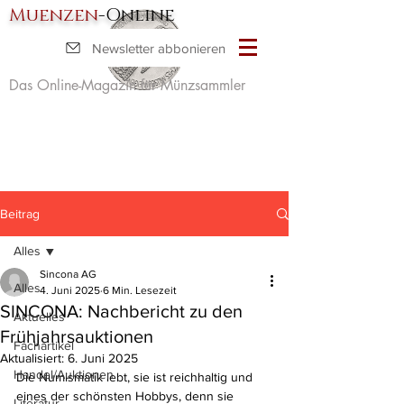
Muenzen
-Online
Newsletter abbonieren
Das Online-Magazin für Münzsammler
Beitrag
Alles
Sincona AG
Alles
4. Juni 2025
6 Min. Lesezeit
SINCONA: Nachbericht zu den
Aktuelles
Frühjahrsauktionen
Fachartikel
Aktualisiert:
6. Juni 2025
Handel/Auktionen
Die Numismatik lebt, sie ist reichhaltig und 
eines der schönsten Hobbys, denn sie 
Literatur