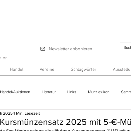
Newsletter abbonieren
ler
Handel
Vereine
Schlagwörter
Ausstell
Handel/Auktionen
Literatur
Links
Münzlexikon
Samm
uli 2025
1 Min. Lesezeit
 Kursmünzensatz 2025 mit 5-€-M
rte San Marino seinen diesjährigen Kursmünzensatz (KMS) mit zu