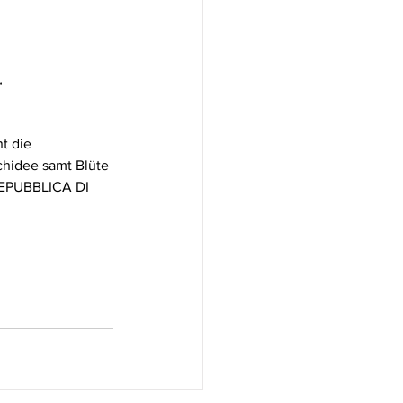
,
t die 
chidee samt Blüte 
REPUBBLICA DI 