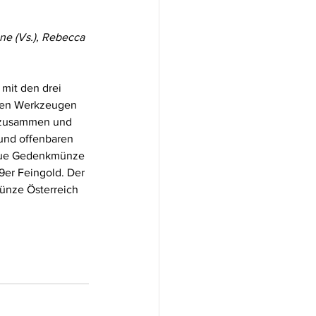
ne (Vs.), Rebecca 
mit den drei 
 den Werkzeugen 
m zusammen und 
und offenbaren 
neue Gedenkmünze 
9er Feingold. Der 
ünze Österreich 