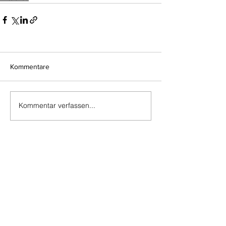
Kommentare
Kommentar verfassen...
Do Not Sell My Personal Information
Impressum
Kontakt
Datenschutz
Newsletter abmelden