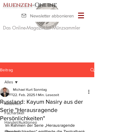
Muenzen
-Online
Newsletter abbonieren
Das Online-Magazin für Münzsammler
Beitrag
Alles
Michael Kurt Sonntag
Alles
22. Feb. 2025
1 Min. Lesezeit
Russland: Kayum Nasiry aus der
Aktuelles
Serie "Herausragende
Fachartikel
Persönlichkeiten"
Handel/Auktionen
Im Rahmen der Serie „Herausragende 
Persönlichkeiten“ emittierte die Zentralbank 
Literatur