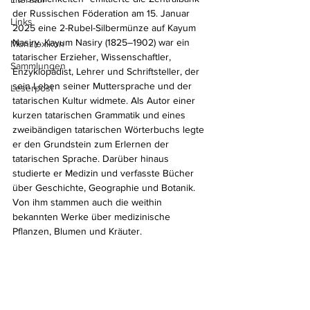
der Russischen Föderation am 15. Januar 
Links
2025 eine 2-Rubel-Silbermünze auf Kayum 
Nasiry. Kayum Nasiry (1825–1902) war ein 
Münzlexikon
tatarischer Erzieher, Wissenschaftler, 
Sammlungen
Enzyklopädist, Lehrer und Schriftsteller, der 
sein Leben seiner Muttersprache und der 
Leserpost
tatarischen Kultur widmete. Als Autor einer 
kurzen tatarischen Grammatik und eines 
zweibändigen tatarischen Wörterbuchs legte 
er den Grundstein zum Erlernen der 
tatarischen Sprache. Darüber hinaus 
studierte er Medizin und verfasste Bücher 
über Geschichte, Geographie und Botanik. 
Von ihm stammen auch die weithin 
bekannten Werke über medizinische 
Pflanzen, Blumen und Kräuter.