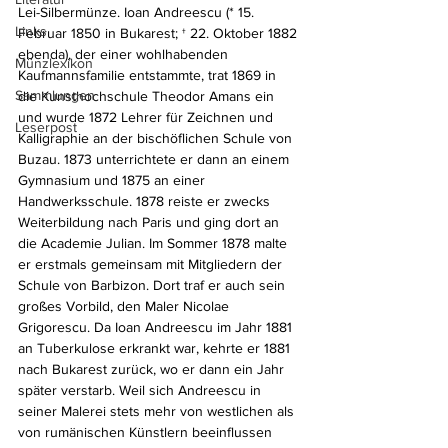
Lei-Silbermünze. Ioan Andreescu (* 15. 
Links
Februar 1850 in Bukarest; † 22. Oktober 1882 
ebenda), der einer wohlhabenden 
Münzlexikon
Kaufmannsfamilie entstammte, trat 1869 in 
Sammlungen
die Kunsthochschule Theodor Amans ein 
und wurde 1872 Lehrer für Zeichnen und 
Leserpost
Kalligraphie an der bischöflichen Schule von 
Buzau. 1873 unterrichtete er dann an einem 
Gymnasium und 1875 an einer 
Handwerksschule. 1878 reiste er zwecks 
Weiterbildung nach Paris und ging dort an 
die Academie Julian. Im Sommer 1878 malte 
er erstmals gemeinsam mit Mitgliedern der 
Schule von Barbizon. Dort traf er auch sein 
großes Vorbild, den Maler Nicolae 
Grigorescu. Da Ioan Andreescu im Jahr 1881 
an Tuberkulose erkrankt war, kehrte er 1881 
nach Bukarest zurück, wo er dann ein Jahr 
später verstarb. Weil sich Andreescu in 
seiner Malerei stets mehr von westlichen als 
von rumänischen Künstlern beeinflussen 