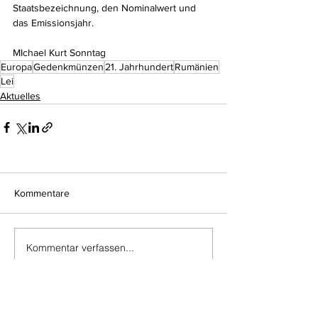
Staatsbezeichnung, den Nominalwert und 
das Emissionsjahr.
MIchael Kurt Sonntag
Europa
Gedenkmünzen
21. Jahrhundert
Rumänien
Lei
Aktuelles
Kommentare
Kommentar verfassen...
Do Not Sell My Personal Information