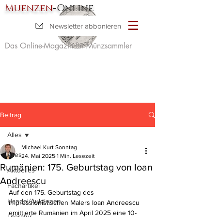
Muenzen
-Online
Newsletter abbonieren
Das Online-Magazin für Münzsammler
Beitrag
Alles
Michael Kurt Sonntag
Alles
24. Mai 2025
1 Min. Lesezeit
Rumänien: 175. Geburtstag von Ioan
Aktuelles
Andreescu
Fachartikel
Auf den 175. Geburtstag des 
Handel/Auktionen
impressionistischen Malers Ioan Andreescu 
emittierte Rumänien im April 2025 eine 10-
Literatur