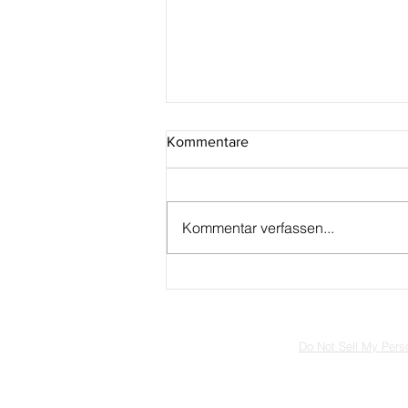
Kommentare
Kommentar verfassen...
Rumänien: 150. Geburtstag
von Dimitrie Paciurea (1873–
2023)
Do Not Sell My Perso