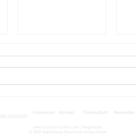
Rumänien: 20 Jahre
Rück
Konvention zum Schutz des
dem D
immateriellen Kulturerbes
Öste
(2003–2023)
Impressum
Kontakt
Datenschutz
Newsletter
nal Information
www.muenzen-online.com
| Regenstauf
© 2025 Battenberg Bayerland Verlag GmbH