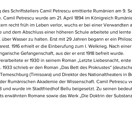
 des Schriftstellers Camil Petrescu emittierte Rumänien am 9. 
. Camil Petrescu wurde am 21. April 1894 im Königreich Rumänien
tern recht früh im Leben verlor, wuchs er bei einer Verwandten 
 und dem Abschluss einer höheren Schule arbeitete und lernte e
r, über Wasser zu halten. Erst mit 29 Jahren begann er ein Philo
arest. 1916 erhielt er die Einberufung zum I. Welkrieg. Nach ein
ungarische Gefangenschaft, aus der er erst 1918 befreit wurde. 
erarbeitete er 1930 in seinem Roman „Letzte Liebesnacht, erste
. 1933 schrieb er den Roman „Das Bett des Prokrustes“ (deutsch
Temeschburg (Timisoara) und Direktor des Nationaltheaters in Bu
 der Rumänischen Akademie der Wissenschaft. Camil Petrescu ver
63 und wurde im Stadtfriedhof Bellu beigesetzt. Zu seinen bede
its erwähnten Romane sowie das Werk „Die Doktrin der Substanz