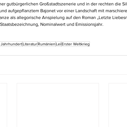
er gutbürgerlichen Großstadtszenerie und in der rechten die Si
 und aufgepflanztem Bajonet vor einer Landschaft mit marschier
Ganze als allegorische Anspielung auf den Roman „Letzte Liebesn
n Staatsbezeichnung, Nominalwert und Emissionsjahr.
. Jahrhundert
Literatur
Rumänien
Lei
Erster Weltkrieg