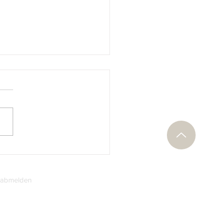
blick: Rumänien erklärt
eutschen Reich und
rreich-Ungarn den Krieg
 abmelden