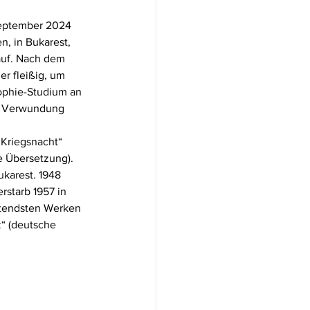
September 2024 
, in Bukarest, 
auf. Nach dem 
r fleißig, um 
sophie-Studium an 
er Verwundung 
 Kriegsnacht“ 
e Übersetzung). 
karest. 1948 
starb 1957 in 
utendsten Werken 
“ (deutsche 