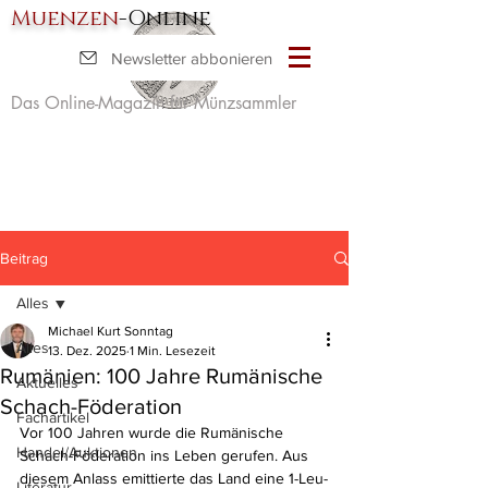
Muenzen
-Online
Newsletter abbonieren
Das Online-Magazin für Münzsammler
Beitrag
Alles
Michael Kurt Sonntag
Alles
13. Dez. 2025
1 Min. Lesezeit
Rumänien: 100 Jahre Rumänische
Aktuelles
Schach-Föderation
Fachartikel
Vor 100 Jahren wurde die Rumänische 
Handel/Auktionen
Schach-Föderation ins Leben gerufen. Aus 
diesem Anlass emittierte das Land eine 1-Leu-
Literatur