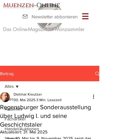
Muenzen
-Online
Newsletter abbonieren
Das Online-Magazin für Münzsammler
Beitrag
Alles
Dietmar Kreutzer
Alles
30. Mai 2025
3 Min. Lesezeit
Regensburger Sonderausstellung
Aktuelles
über Ludwig I. und seine
Fachartikel
Geschichtstaler
Handel/Auktionen
Aktualisiert:
31. Mai 2025
Vom 10. Mai bis 9. November 2025 zeigt das 
Literatur