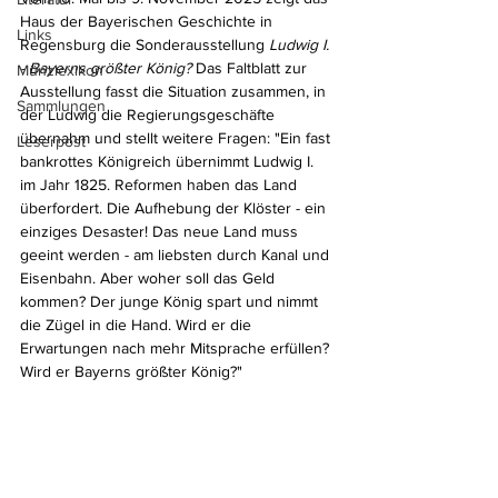
Haus der Bayerischen Geschichte in 
Links
Regensburg die Sonderausstellung 
Ludwig I. 
- Bayerns größter König?
 Das Faltblatt zur 
Münzlexikon
Ausstellung fasst die Situation zusammen, in 
Sammlungen
der Ludwig die Regierungsgeschäfte 
übernahm und stellt weitere Fragen: "Ein fast 
Leserpost
bankrottes Königreich übernimmt Ludwig I. 
im Jahr 1825. Reformen haben das Land 
überfordert. Die Aufhebung der Klöster - ein 
einziges Desaster! Das neue Land muss 
geeint werden - am liebsten durch Kanal und 
Eisenbahn. Aber woher soll das Geld 
kommen? Der junge König spart und nimmt 
die Zügel in die Hand. Wird er die 
Erwartungen nach mehr Mitsprache erfüllen? 
Wird er Bayerns größter König?" 