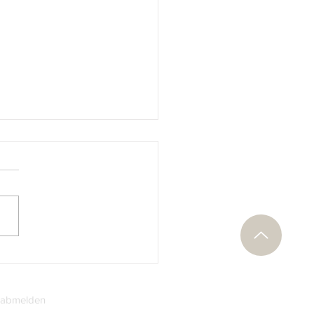
e Rheingold-Medaille von
r Huster
 abmelden