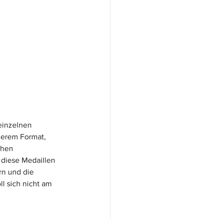
einzelnen 
nerem Format, 
chen 
 diese Medaillen 
n und die 
 sich nicht am 