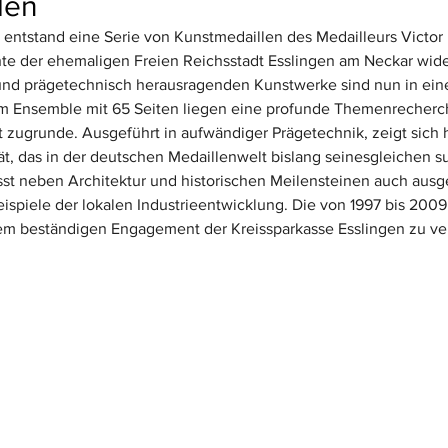
len
 entstand eine Serie von Kunstmedaillen des Medailleurs Victor 
hte der ehemaligen Freien Reichsstadt Esslingen am Neckar wide
 und prägetechnisch herausragenden Kunstwerke sind nun in ei
m Ensemble mit 65 Seiten liegen eine profunde Themenrecherc
t zugrunde. Ausgeführt in aufwändiger Prägetechnik, zeigt sich h
rät, das in der deutschen Medaillenwelt bislang seinesgleichen s
 neben Architektur und historischen Meilensteinen auch ausg
eispiele der lokalen Industrieentwicklung. Die von 1997 bis 20
t dem beständigen Engagement der Kreissparkasse Esslingen zu v