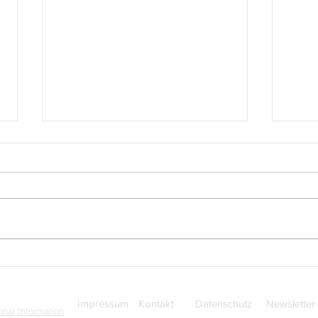
Neue Huster-Medaille: 100
Elft
Jahre Numismatische
Victo
Gesellschaft Mainz-Wiesbaden
Impressum
Kontakt
Datenschutz
Newsletter
nal Information