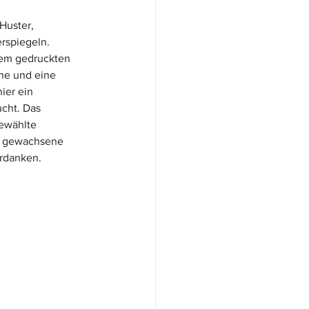
Huster, 
rspiegeln. 
nem gedruckten 
he und eine 
ier ein 
ucht. Das 
ewählte 
09 gewachsene 
erdanken.