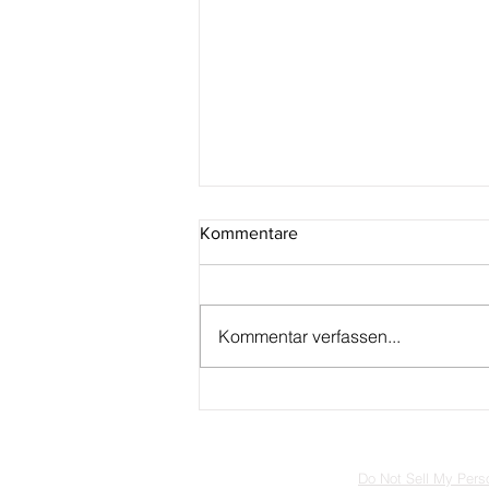
Kommentare
Kommentar verfassen...
Huster-Medaille auf das 100.
Jubiläum der Badischen
Gesellschaft für Münzkunde
Do Not Sell My Perso