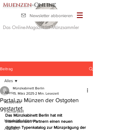
Muenzen
-Online
Newsletter abbonieren
Das Online-Magazin für Münzsammler
Beitrag
Alles
Münzkabinett Berlin
Alles
15. März 2025
2 Min. Lesezeit
Portal zu Münzen der Ostgoten
Aktuelles
gestartet
Fachartikel
Das Münzkabinett Berlin hat mit 
Handel/Auktionen
internationalen Partnern einen neuen 
digitalen Typenkatalog zur Münzprägung der 
Literatur