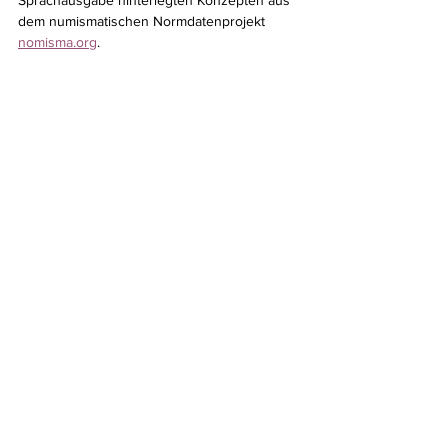
dem numismatischen Normdatenprojekt 
nomisma.org
.
Screenshot aus der Datenbank
Bildquelle: Stifung Preußischer 
Kulturbesitz
Beiträger: American Numismatic Society, 
Herzog Anton Ulrich Museum 
(Braunschweig), Kunsthistorisches Museum 
(Wien), Münzkabinett und Antikensammlung 
der Stadt Winterthur, British Museum, Ruhr 
Universität Bochum, Münzsammlung des 