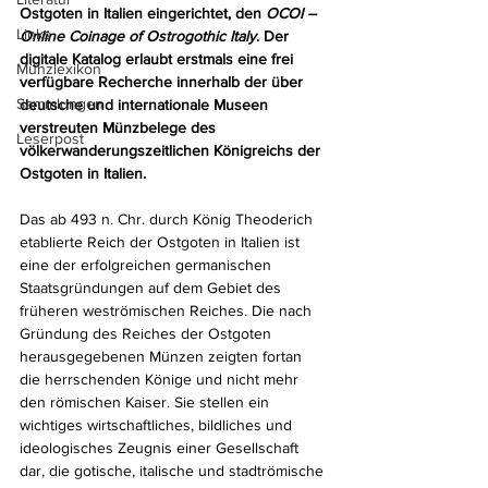
Ostgoten in Italien eingerichtet, den 
OCOI – 
Links
Online Coinage of Ostrogothic Italy
. Der 
digitale Katalog erlaubt erstmals eine frei 
Münzlexikon
verfügbare Recherche innerhalb der über 
Sammlungen
deutsche und internationale Museen 
verstreuten Münzbelege des 
Leserpost
völkerwanderungszeitlichen Königreichs der 
Ostgoten in Italien.
Das ab 493 n. Chr. durch König Theoderich 
etablierte Reich der Ostgoten in Italien ist 
eine der erfolgreichen germanischen 
Staatsgründungen auf dem Gebiet des 
früheren weströmischen Reiches. Die nach 
Gründung des Reiches der Ostgoten 
herausgegebenen Münzen zeigten fortan 
die herrschenden Könige und nicht mehr 
den römischen Kaiser. Sie stellen ein 
wichtiges wirtschaftliches, bildliches und 
ideologisches Zeugnis einer Gesellschaft 
dar, die gotische, italische und stadtrömische 