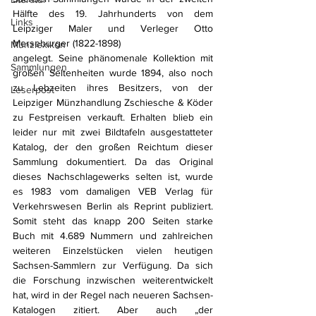
Hälfte des 19. Jahrhunderts von dem 
Links
Leipziger Maler und Verleger Otto 
Merseburger (1822-1898)
Münzlexikon
angelegt. Seine phänomenale Kollektion mit 
Sammlungen
großen Seltenheiten wurde 1894, also noch 
zu Lebzeiten ihres Besitzers, von der 
Leserpost
Leipziger Münzhandlung Zschiesche & Köder 
zu Festpreisen verkauft. Erhalten blieb ein 
leider nur mit zwei Bildtafeln ausgestatteter 
Katalog, der den großen Reichtum dieser 
Sammlung dokumentiert. Da das Original 
dieses Nachschlagewerks selten ist, wurde 
es 1983 vom damaligen VEB Verlag für 
Verkehrswesen Berlin als Reprint publiziert. 
Somit steht das knapp 200 Seiten starke 
Buch mit 4.689 Nummern und zahlreichen 
weiteren Einzelstücken vielen heutigen 
Sachsen-Sammlern zur Verfügung. Da sich 
die Forschung inzwischen weiterentwickelt 
hat, wird in der Regel nach neueren Sachsen-
Katalogen zitiert. Aber auch „der 