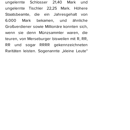
ungelernte Schlosser 21,40 Mark und 
ungelernte Tischler 22,25 Mark. Höhere 
Staatsbeamte, die ein Jahresgehalt von 
6.000 Mark bekamen, und ähnliche 
Großverdiener sowie Millionäre konnten sich, 
wenn sie denn Münzsammler waren, die 
teuren, von Merseburger bisweilen mit R, RR, 
RR und sogar RRRR gekennzeichneten 
Raritäten leisten. Sogenannte „kleine Leute“ 
waren froh, wenn sie von ihrem geringen 
Einkommen ein paar Mark erübrigen konnten, 
um Groschen oder häufige Taler zu kaufen, 
für die Pfennige oder auch mehrere Mark 
verlangt wurden.