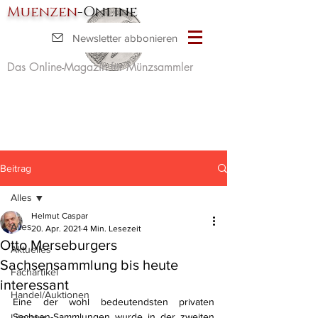
Muenzen
-Online
Newsletter abbonieren
Das Online-Magazin für Münzsammler
Beitrag
Alles
Helmut Caspar
Alles
20. Apr. 2021
4 Min. Lesezeit
Otto Merseburgers
Aktuelles
Sachsensammlung bis heute
Fachartikel
interessant
Handel/Auktionen
Eine der wohl bedeutendsten privaten 
Sachsen-Sammlungen wurde in der zweiten 
Literatur