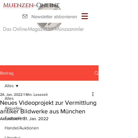
Muenzen
-Online
Newsletter abbonieren
Das Online-Magazin für Münzsammler
Beitrag
Alles
26. Jan. 2022
1 Min. Lesezeit
Alles
Neues Videoprojekt zur Vermittlung
Aktuelles
antiker Bildwerke aus München
Fachartikel
Aktualisiert:
31. Jan. 2022
Handel/Auktionen
Literatur