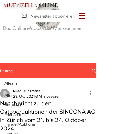
Muenzen
-Online
Newsletter abbonieren
Das Online-Magazin für Münzsammler
Beitrag
Alles
Ruedi Kunzmann
Alles
29. Okt. 2024
3 Min. Lesezeit
Nachbericht zu den
Aktuelles
Oktoberauktionen der SINCONA AG
Fachartikel
in Zürich vom 21. bis 24. Oktober
Handel/Auktionen
2024
Literatur