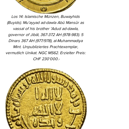
Los 14: Islamische Münzen, Buwayhids 
(Buyids). Mu'ayyad ad-dawla Abû Mansûr as 
vassal of his brother 'Adud ad-dawla, 
governor of Jibâl, 367-372 AH (978-983). 5 
Dinars 367 AH (977/978), al-Muhammadiya 
Mint. Unpubliziertes Prachtexemplar, 
vermutlich Unikat. NGC MS62. Erzielter Preis: 
CHF 230'000.-