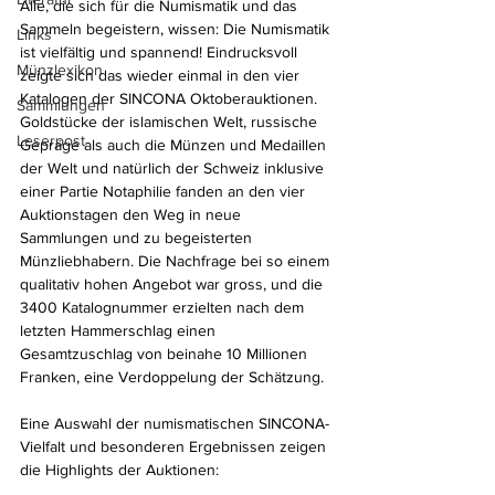
Alle, die sich für die Numismatik und das 
Sammeln begeistern, wissen: Die Numismatik 
Links
ist vielfältig und spannend! Eindrucksvoll 
Münzlexikon
zeigte sich das wieder einmal in den vier 
Katalogen der SINCONA Oktoberauktionen. 
Sammlungen
Goldstücke der islamischen Welt, russische 
Leserpost
Gepräge als auch die Münzen und Medaillen 
der Welt und natürlich der Schweiz inklusive 
einer Partie Notaphilie fanden an den vier 
Auktionstagen den Weg in neue 
Sammlungen und zu begeisterten 
Münzliebhabern. Die Nachfrage bei so einem 
qualitativ hohen Angebot war gross, und die 
3400 Katalognummer erzielten nach dem 
letzten Hammerschlag einen 
Gesamtzuschlag von beinahe 10 Millionen 
Franken, eine Verdoppelung der Schätzung.
Eine Auswahl der numismatischen SINCONA-
Vielfalt und besonderen Ergebnissen zeigen 
die Highlights der Auktionen: