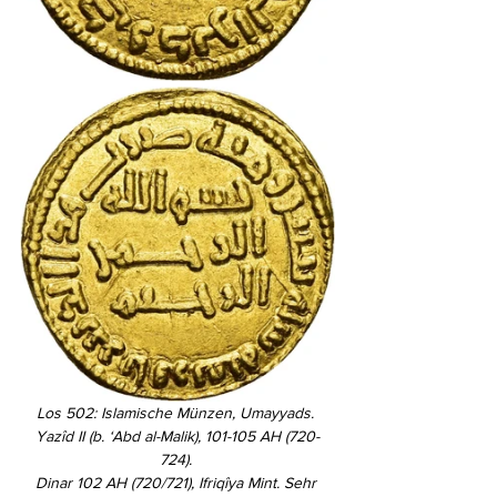
Los 502: Islamische Münzen, Umayyads. 
Yazîd II (b. ‘Abd al-Malik), 101-105 AH (720-
724). 
Dinar 102 AH (720/721), Ifriqîya Mint. Sehr 