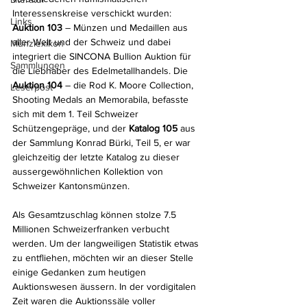
Interessenskreise verschickt wurden: 
Links
Auktion 103
 – Münzen und Medaillen aus 
aller Welt und der Schweiz und dabei 
Münzlexikon
integriert die SINCONA Bullion Auktion für 
Sammlungen
die Liebhaber des Edelmetallhandels. Die 
Auktion 104
 – die Rod K. Moore Collection, 
Leserpost
Shooting Medals an Memorabila, befasste 
sich mit dem 1. Teil Schweizer 
Schützengepräge, und der 
Katalog 105
 aus 
der Sammlung Konrad Bürki, Teil 5, er war 
gleichzeitig der letzte Katalog zu dieser 
aussergewöhnlichen Kollektion von 
Schweizer Kantonsmünzen.
Als Gesamtzuschlag können stolze 7.5 
Millionen Schweizerfranken verbucht 
werden. Um der langweiligen Statistik etwas 
zu entfliehen, möchten wir an dieser Stelle 
einige Gedanken zum heutigen 
Auktionswesen äussern. In der vordigitalen 
Zeit waren die Auktionssäle voller 