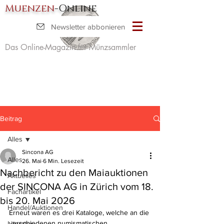
Muenzen
-Online
Newsletter abbonieren
Das Online-Magazin für Münzsammler
Beitrag
Alles
Sincona AG
Alles
26. Mai
6 Min. Lesezeit
Nachbericht zu den Maiauktionen
Aktuelles
der SINCONA AG in Zürich vom 18.
Fachartikel
bis 20. Mai 2026
Handel/Auktionen
Erneut waren es drei Kataloge, welche an die 
verschiedenen numismatischen 
Literatur