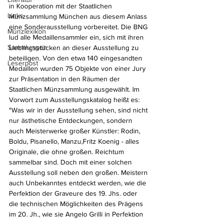
in Kooperation mit der Staatlichen 
Links
Münzsammlung München aus diesem Anlass 
eine Sonderausstellung vorbereitet. Die BNG 
Münzlexikon
lud alle Medaillensammler ein, sich mit ihren 
Sammlungen
Lieblingsstücken an dieser Ausstellung zu 
beteiligen. Von den etwa 140 eingesandten 
Leserpost
Medaillen wurden 75 Objekte von einer Jury 
zur Präsentation in den Räumen der 
Staatlichen Münzsammlung ausgewählt. Im 
Vorwort zum Ausstellungskatalog heißt es: 
"Was wir in der Ausstellung sehen, sind nicht 
nur ästhetische Entdeckungen, sondern 
auch Meisterwerke großer Künstler: Rodin, 
Boldu, Pisanello, Manzu,Fritz Koenig - alles 
Originale, die ohne großen. Reichtum 
sammelbar sind. Doch mit einer solchen 
Ausstellung soll neben den großen. Meistern 
auch Unbekanntes entdeckt werden, wie die 
Perfektion der Graveure des 19. Jhs. oder 
die technischen Möglichkeiten des Prägens 
im 20. Jh., wie sie Angelo Grilli in Perfektion 