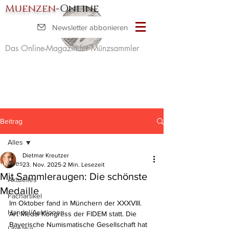
Muenzen
-Online
Newsletter abbonieren
Das Online-Magazin für Münzsammler
Beitrag
Alles
Dietmar Kreutzer
Alles
23. Nov. 2025
2 Min. Lesezeit
Mit Sammleraugen: Die schönste
Aktuelles
Medaille
Fachartikel
Im Oktober fand in Münchern der XXXVIII. 
Handel/Auktionen
Art Medal Kongress der FIDEM statt. Die 
Bayerische Numismatische Gesellschaft hat 
Literatur