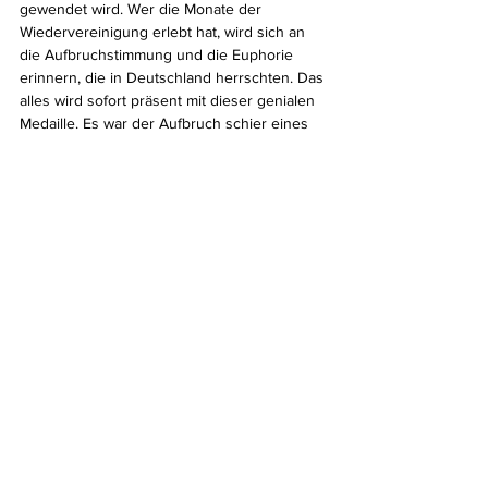
gewendet wird. Wer die Monate der 
Wiedervereinigung erlebt hat, wird sich an 
die Aufbruchstimmung und die Euphorie 
erinnern, die in Deutschland herrschten. Das 
alles wird sofort präsent mit dieser genialen 
Medaille. Es war der Aufbruch schier eines 
ganzen Volkes, das den Durchbruch durch 
das Monstrum der Berliner Mauer und durch 
das Brandenburger Tor schaffte - das 
Gefängnis war trotz seiner bedrohlichen und 
massiven Vergitterung vor dem Versprechen 
seiner Nationalhymne gefallen. EINIGKEIT 
UND RECHT UND FREIHEIT sollten nun 
gelten. Diese Stimmung war wunderbar. Sie 
war natürlich nicht auf Dauer zu halten, aber 
an sie zu denken und sie zumindest 
stückchenweise immer wieder 
zurückzuholen, das ist ein glückliches 
Gefühl, das von dieser Medaille immer 
wieder neu entfacht wird. Darum ist sie eine 
meiner Lieblingsmedaillen."