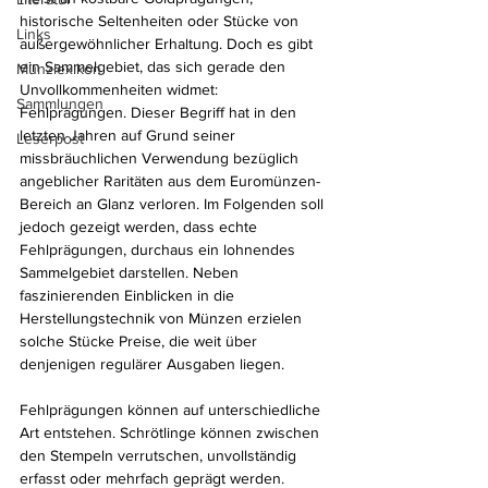
historische Seltenheiten oder Stücke von 
Links
außergewöhnlicher Erhaltung. Doch es gibt 
ein Sammelgebiet, das sich gerade den 
Münzlexikon
Unvollkommenheiten widmet: 
Sammlungen
Fehlprägungen. Dieser Begriff hat in den 
letzten Jahren auf Grund seiner 
Leserpost
missbräuchlichen Verwendung bezüglich 
angeblicher Raritäten aus dem Euromünzen-
Bereich an Glanz verloren. Im Folgenden soll 
jedoch gezeigt werden, dass echte 
Fehlprägungen, durchaus ein lohnendes 
Sammelgebiet darstellen. Neben 
faszinierenden Einblicken in die 
Herstellungstechnik von Münzen erzielen 
solche Stücke Preise, die weit über 
denjenigen regulärer Ausgaben liegen.
Fehlprägungen können auf unterschiedliche 
Art entstehen. Schrötlinge können zwischen 
den Stempeln verrutschen, unvollständig 
erfasst oder mehrfach geprägt werden. 