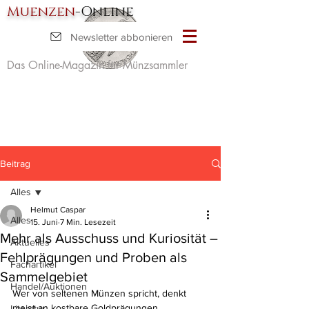
Muenzen
-Online
Newsletter abbonieren
Das Online-Magazin für Münzsammler
Beitrag
Alles
Helmut Caspar
Alles
15. Juni
7 Min. Lesezeit
Mehr als Ausschuss und Kuriosität –
Aktuelles
Fehlprägungen und Proben als
Fachartikel
Sammelgebiet
Handel/Auktionen
Wer von seltenen Münzen spricht, denkt 
meist an kostbare Goldprägungen, 
Literatur