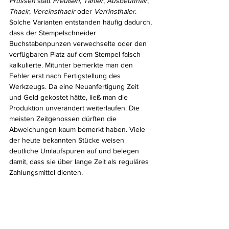
Prussen
 statt 
Preußen
, 
Tahler
, 
Ausbeutthalr
, 
Thaelr
, 
Vereinsthaelr
 oder 
Verrinsthaler
. 
Solche Varianten entstanden häufig dadurch, 
dass der Stempelschneider 
Buchstabenpunzen verwechselte oder den 
verfügbaren Platz auf dem Stempel falsch 
kalkulierte. Mitunter bemerkte man den 
Fehler erst nach Fertigstellung des 
Werkzeugs. Da eine Neuanfertigung Zeit 
und Geld gekostet hätte, ließ man die 
Produktion unverändert weiterlaufen. Die 
meisten Zeitgenossen dürften die 
Abweichungen kaum bemerkt haben. Viele 
der heute bekannten Stücke weisen 
deutliche Umlaufspuren auf und belegen 
damit, dass sie über lange Zeit als reguläres 
Zahlungsmittel dienten.