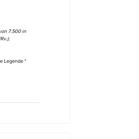
von 7.500 in 
Rv.); 
ie Legende * 