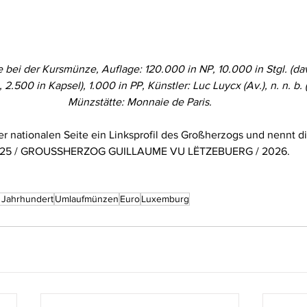
 bei der Kursmünze, Auflage: 120.000 in NP, 10.000 in Stgl. (da
2.500 in Kapsel), 1.000 in PP, Künstler: Luc Luycx (Av.), n. n. b. (
Münzstätte: Monnaie de Paris.
er nationalen Seite ein Linksprofil des Großherzogs und nennt d
10.2025 / GROUSSHERZOG GUILLAUME VU LËTZEBUERG / 2026.
. Jahrhundert
Umlaufmünzen
Euro
Luxemburg