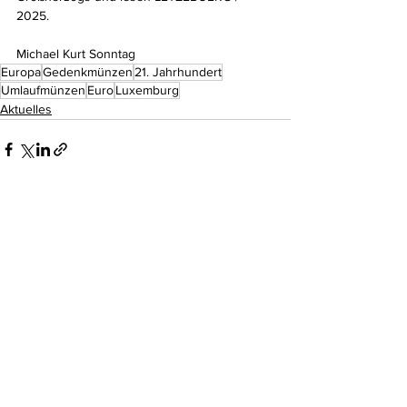
2025.
Michael Kurt Sonntag
Europa
Gedenkmünzen
21. Jahrhundert
Umlaufmünzen
Euro
Luxemburg
Aktuelles
Kommentare
Kommentar verfassen...
Do Not Sell My Personal Information
Impressum