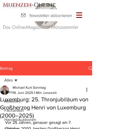
Muenzen
-Online
Newsletter abbonieren
Das Online-Magazin für Münzsammler
Beitrag
Alles
Michael Kurt Sonntag
Alles
19. Juni 2025
1 Min. Lesezeit
Luxemburg: 25. Thronjubiläum von
Aktuelles
Großherzog Henri von Luxemburg
Fachartikel
(2000–2025)
Handel/Auktionen
Vor 25 Jahren, genauer gesagt am 7. 
Oktober 2000, bestieg Großherzog Henri 
Literatur