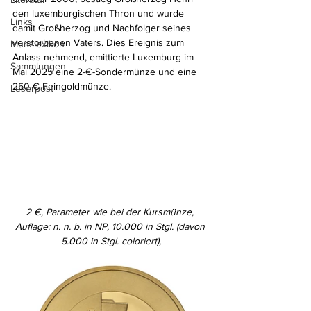
den luxemburgischen Thron und wurde 
Links
damit Großherzog und Nachfolger seines 
verstorbenen Vaters. Dies Ereignis zum 
Münzlexikon
Anlass nehmend, emittierte Luxemburg im 
Sammlungen
Mai 2025 eine 2-€-Sondermünze und eine 
250-€-Feingoldmünze.
Leserpost
2 €, Parameter wie bei der Kursmünze, 
Auflage: n. n. b. in NP, 10.000 in Stgl. (davon 
5.000 in Stgl. coloriert),