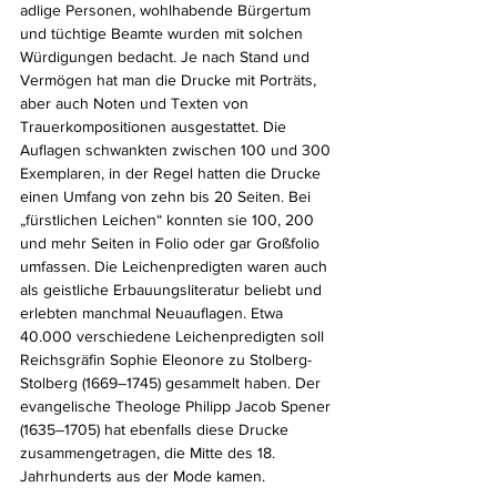
adlige Personen, wohlhabende Bürgertum 
und tüchtige Beamte wurden mit solchen 
Würdigungen bedacht. Je nach Stand und 
Vermögen hat man die Drucke mit Porträts, 
aber auch Noten und Texten von 
Trauerkompositionen ausgestattet. Die 
Auflagen schwankten zwischen 100 und 300 
Exemplaren, in der Regel hatten die Drucke 
einen Umfang von zehn bis 20 Seiten. Bei 
„fürstlichen Leichen“ konnten sie 100, 200 
und mehr Seiten in Folio oder gar Großfolio 
umfassen. Die Leichenpredigten waren auch 
als geistliche Erbauungsliteratur beliebt und 
erlebten manchmal Neuauflagen. Etwa 
40.000 verschiedene Leichenpredigten soll 
Reichsgräfin Sophie Eleonore zu Stolberg-
Stolberg (1669–1745) gesammelt haben. Der 
evangelische Theologe Philipp Jacob Spener 
(1635–1705) hat ebenfalls diese Drucke 
zusammengetragen, die Mitte des 18. 
Jahrhunderts aus der Mode kamen.