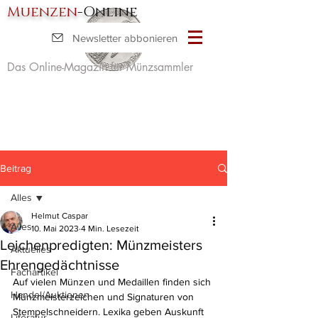
Muenzen
-Online
Newsletter abbonieren
Das Online-Magazin für Münzsammler
Beitrag
Alles
Helmut Caspar
Alles
10. Mai 2023
4 Min. Lesezeit
Leichenpredigten: Münzmeisters
Aktuelles
Ehrengedächtnisse
Fachartikel
Auf vielen Münzen und Medaillen finden sich 
Handel/Auktionen
Münzmeisterzeichen und Signaturen von 
Stempelschneidern. Lexika geben Auskunft 
Literatur