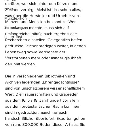
darüber, wer sich hinter den Kürzeln und 
Links
Zeichen verbirgt. Meist ist das schon alles, 
was über die Hersteller und Urheber von 
Münzlexikon
Münzen und Medaillen bekannt ist. Wer 
Sammlungen
mehr wissen möchte, muss sich auf 
umfangreiche, häufig auch ergebnislose 
Leserpost
Recherchen einstellen. Gelegentlich helfen 
gedruckte Leichenpredigten weiter, in denen 
Lebensweg sowie Verdienste der 
Verstorbenen mehr oder minder glaubhaft 
gerühmt werden. 
Die in verschiedenen Bibliotheken und 
Archiven lagernden „Ehrengedächtnisse“ 
sind von unschätzbarem wissenschaftlichem 
Wert. Die Trauerschriften und Grabreden 
aus dem 16. bis 18. Jahrhundert vor allem 
aus dem protestantischen Raum kommen 
sind in gedruckter, manchmal auch 
handschriftlicher überliefert. Experten gehen 
von rund 300.000 Reden dieser Art aus. Sie 