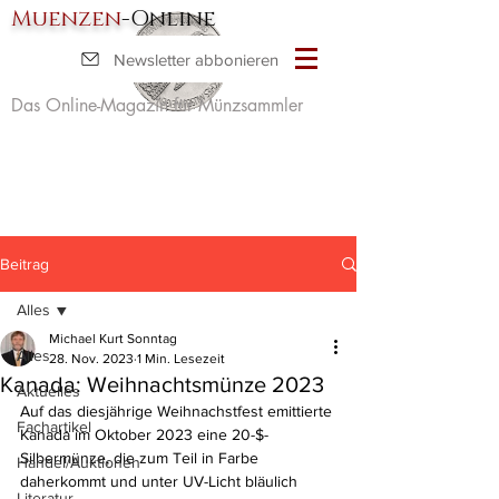
Muenzen
-Online
Newsletter abbonieren
Das Online-Magazin für Münzsammler
Beitrag
Alles
Michael Kurt Sonntag
Alles
28. Nov. 2023
1 Min. Lesezeit
Kanada: Weihnachtsmünze 2023
Aktuelles
Auf das diesjährige Weihnachstfest emittierte 
Fachartikel
Kanada im Oktober 2023 eine 20-$-
Silbermünze, die zum Teil in Farbe 
Handel/Auktionen
daherkommt und unter UV-Licht bläulich 
Literatur