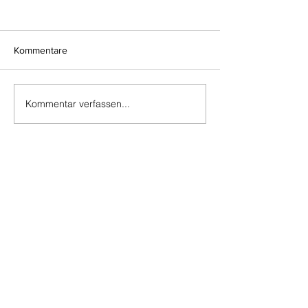
Kommentare
Kommentar verfassen...
Do Not Sell My Personal Information
Impressum
Kontakt
Datenschutz
Newsletter abmelden
www.muenzen-online.com
| Regenstauf
© 2025 Battenberg Bayerland Verlag GmbH