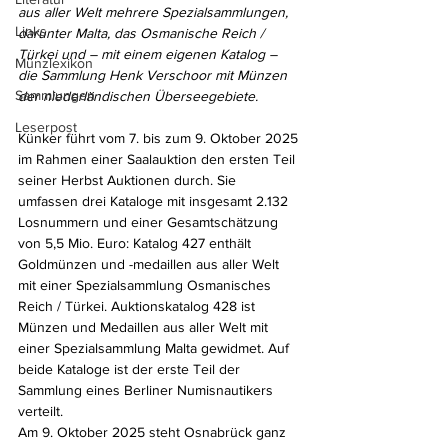
aus aller Welt mehrere Spezialsammlungen, 
Links
darunter Malta, das Osmanische Reich / 
Türkei und – mit einem eigenen Katalog – 
Münzlexikon
die Sammlung Henk Verschoor mit Münzen 
Sammlungen
der niederländischen Überseegebiete.
Leserpost
Künker führt vom 7. bis zum 9. Oktober 2025 
im Rahmen einer Saalauktion den ersten Teil 
seiner Herbst Auktionen durch. Sie 
umfassen drei Kataloge mit insgesamt 2.132 
Losnummern und einer Gesamtschätzung 
von 5,5 Mio. Euro: Katalog 427 enthält 
Goldmünzen und -medaillen aus aller Welt 
mit einer Spezialsammlung Osmanisches 
Reich / Türkei. Auktionskatalog 428 ist 
Münzen und Medaillen aus aller Welt mit 
einer Spezialsammlung Malta gewidmet. Auf 
beide Kataloge ist der erste Teil der 
Sammlung eines Berliner Numisnautikers 
verteilt.
Am 9. Oktober 2025 steht Osnabrück ganz 