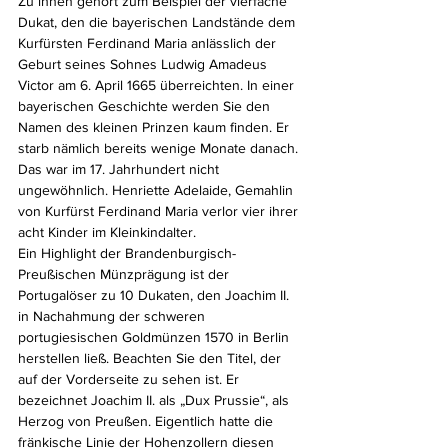
Zu ihnen gehört zum Beispiel der vierfache 
Dukat, den die bayerischen Landstände dem 
Kurfürsten Ferdinand Maria anlässlich der 
Geburt seines Sohnes Ludwig Amadeus 
Victor am 6. April 1665 überreichten. In einer 
bayerischen Geschichte werden Sie den 
Namen des kleinen Prinzen kaum finden. Er 
starb nämlich bereits wenige Monate danach. 
Das war im 17. Jahrhundert nicht 
ungewöhnlich. Henriette Adelaide, Gemahlin 
von Kurfürst Ferdinand Maria verlor vier ihrer 
acht Kinder im Kleinkindalter.
Ein Highlight der Brandenburgisch-
Preußischen Münzprägung ist der 
Portugalöser zu 10 Dukaten, den Joachim II. 
in Nachahmung der schweren 
portugiesischen Goldmünzen 1570 in Berlin 
herstellen ließ. Beachten Sie den Titel, der 
auf der Vorderseite zu sehen ist. Er 
bezeichnet Joachim II. als „Dux Prussie“, als 
Herzog von Preußen. Eigentlich hatte die 
fränkische Linie der Hohenzollern diesen 