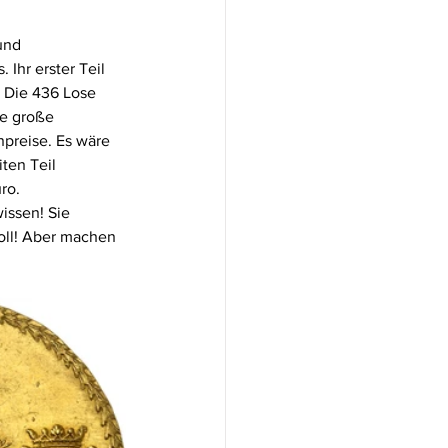
und 
Ihr erster Teil 
 Die 436 Lose 
ne große 
preise. Es wäre 
ten Teil 
ro.
issen! Sie 
oll! Aber machen 