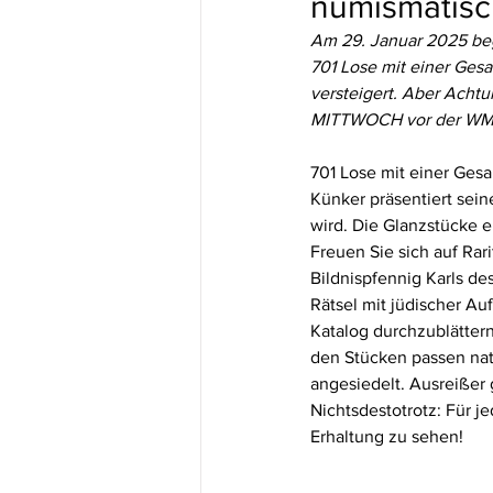
numismatisc
Am 29. Januar 2025 beg
701 Lose mit einer Ges
versteigert. Aber Acht
MITTWOCH vor der WMF
701 Lose mit einer Gesa
Künker präsentiert sei
wird. Die Glanzstücke 
Freuen Sie sich auf Rar
Bildnispfennig Karls d
Rätsel mit jüdischer Auf
Katalog durchzublättern
den Stücken passen natü
angesiedelt. Ausreißer g
Nichtsdestotrotz: Für je
Erhaltung zu sehen!