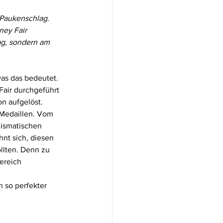
Paukenschlag. 
ey Fair 
ag, sondern am 
as das bedeutet. 
air durchgeführt 
n aufgelöst. 
 Medaillen. Vom 
ismatischen 
hnt sich, diesen 
llten. Denn zu 
ereich 
n so perfekter 