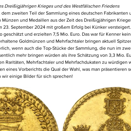
s Dreißigjährigen Krieges und des Westfälischen Friedens
t dem zweiten Teil der Sammlung eines deutschen Fabrikanten 
Münzen und Medaillen aus der Zeit des Dreißigjährigen Krieges. 
m 23. September 2024 mit großem Erfolg bei Künker versteigert.
o geschätzt und erzielten 7,5 Mio. Euro. Das war für Kenner kei
erhaltene Goldmünzen und Mehrfachtaler bringen aktuell Spitzen
rlich, wenn auch die Top-Stücke der Sammlung, die nun im zwei
ntlich mehr bringen würden als ihre Schätzung von 3,3 Mio. Eu
en Raritäten, Mehrfachtaler und Mehrfachdukaten zu würdigen w
n eines Vorberichts die Qual der Wahl, was man präsentieren s
n wir einige Bilder für sich sprechen!