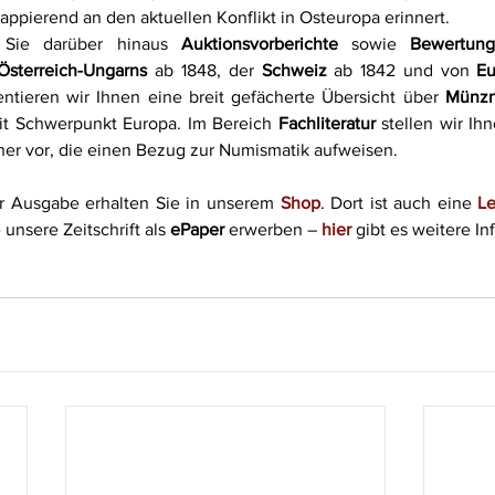
frappierend an den aktuellen Konflikt in Osteuropa erinnert. 
Sie darüber hinaus 
Auktionsvorberichte 
sowie 
Bewertun
Österreich-Ungarns
 ab 1848, der 
Schweiz
 ab 1842 und von 
E
entieren wir Ihnen eine breit gefächerte Übersicht über 
Münzn
t Schwerpunkt Europa. Im Bereich 
Fachliteratur
 stellen wir Ihn
er vor, die einen Bezug zur Numismatik aufweisen.
er Ausgabe erhalten Sie in unserem 
Shop
. Dort ist auch eine 
L
unsere Zeitschrift als 
ePaper
 erwerben – 
hier
 gibt es weitere I