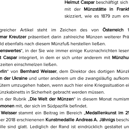
Helmut Caspar
 beschäftigt sich
mit der 
Münzstätte in Frank
skizziert, wie es 1879 zum end
ngreicher Artikel steht im Zeichen des von 
Österreich
tmar Kreutzer
 präsentiert darin zahlreiche Münzen weiterer Prä
ld ebenfalls nach diesem Münzfuß herstellen ließen.
enswertes
“, in der Sie wie immer einige Kurznachrichten lesen
t Caspar
 integriert, in dem er sich unter anderem mit 
Münzhu
tzeiten einschmelzen ließen.
rlin
“ von 
Bernhard Weisser
, dem Direktor des dortigen Münzka
in der Ukraine
 und unter anderem um die zwangsläufig aufkom
ütern umzugehen haben, wenn auch hier eine Kriegssituation ein
nzkabinetts in Sicherheit gebracht werden müssen.
 in der Rubrik „
Die Welt der Münzen
“ in diesem Monat numisma
omonen
 mit, der sich im Südpazifik befindet.
 Weisser
 stammt ein Beitrag im Bereich „
Medaillenkunst im 21
ner 2018 erschienenen 
Kunstmedaille Andreas A. Jähnigs
 beschä
le sind glatt. Lediglich der Rand ist eindrücklich gestaltet un