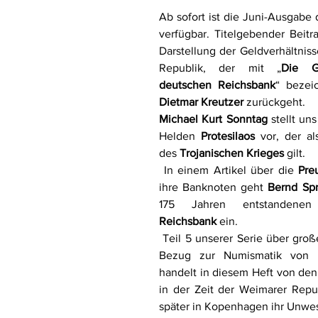
Ab sofort ist die Juni-Ausgabe
verfügbar. Titelgebender Beitrag
Darstellung der Geldverhältniss
Republik, der mit „
Die Go
deutschen Reichsbank
Dietmar Kreutzer 
zurückgeht. 
Michael Kurt Sonntag
 stellt un
Helden 
Protesilaos
 vor, der al
des 
Trojanischen Krieges
 gilt. 
 In einem Artikel über die 
Pre
ihre Banknoten geht 
Bernd Sp
Reichsbank
 ein. 
 Teil 5 unserer Serie über groß
Bezug zur Numismatik von 
handelt in diesem Heft von den
in der Zeit der Weimarer Repub
später in Kopenhagen ihr Unwes