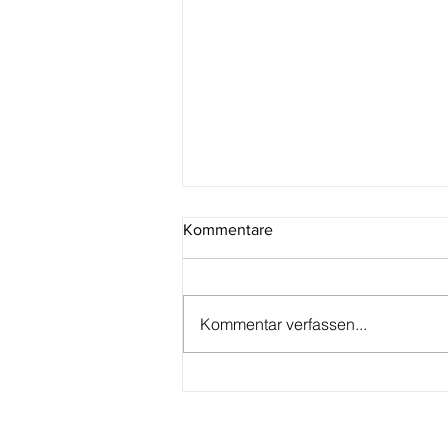
Kommentare
Kommentar verfassen...
Ab 14. August im Handel: Die
September-Ausgabe der
MünzenRevue