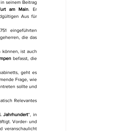
 in seinem Beitrag 
furt am Main
. Er 
gültigen Aus für 
 1751 eingeführten 
geherren, die das 
 können, ist auch 
mpen
 befasst, die 
binetts, geht es 
mende Frage, wie 
treten sollte und 
tisch Relevantes 
. Jahrhundert
“, in 
ftigt. Vorder- und 
d veranschaulicht 