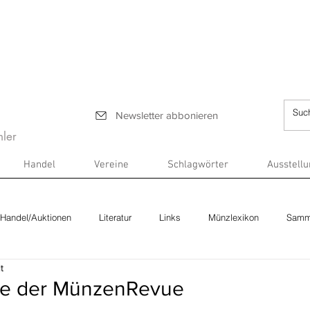
Newsletter abbonieren
ler
Handel
Vereine
Schlagwörter
Ausstell
Handel/Auktionen
Literatur
Links
Münzlexikon
Samm
t
be der MünzenRevue