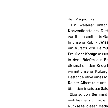
den Prägeort kam. 
 Ein weiterer umfa
Konventionstalers
. 
Die
von ihnen emittierte Ge
In unserer Rubrik „
Wiss
ein Aufsatz von 
Helmu
Preußens Könige
 in No
In den „
Briefen aus Be
diesmal um den 
Krieg 
wir mit unseren Kulturg
Bestände etwa eines Mü
Rainer Albert
 teilt uns
über den Inselstaat 
Sal
 Ebenso von 
Bernhard
welchem er sich mit ei
Rückseite dieser Medail