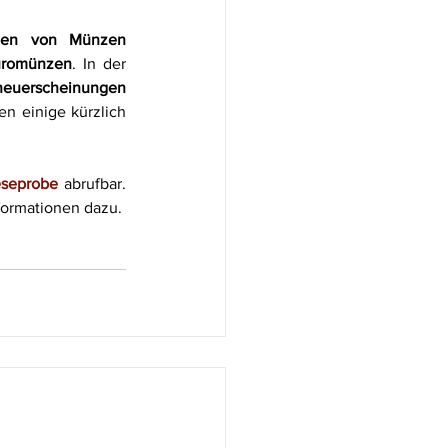
gen von Münzen 
uromünzen
. In der 
euerscheinungen
en einige kürzlich 
eseprobe
abrufbar. 
nformationen dazu. 