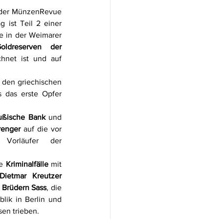
 der MünzenRevue 
 ist Teil 2 einer 
e in der Weimarer 
ldreserven der 
“ bezeichnet ist und auf 
s den griechischen 
s das erste Opfer 
ußische Bank
 und 
renger
 auf die vor 
175 Jahren entstandenen Vorläufer der 
e 
Kriminalfälle
 mit 
Dietmar Kreutzer
 
Brüdern Sass
, die 
lik in Berlin und 
en trieben. 