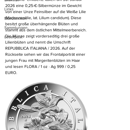
2026 eine 0,25-€-Silbermünze im Gewicht 
Links
von einer Unze Feinsilber auf die Weiße Lilie 
(Madonnenlilie, lat. Lilium candidum). Diese 
Münzlexikon
besitzt große überhängende Blüten und 
Sammlungen
stammt aus dem östlichen Mittelmeerbereich.
Die Münze zeigt vorderseditig drei große 
Leserpost
Lilienblüten und nennt die Umschrift 
REPUBBLICA ITALIANA / 2026. Auf der 
Rückseite sehen wir das Frontalporträt einer 
jungen Frau mit Margeritenblüten im Haar 
und lesen FLORA / 1 oz · Ag 999 / 0,25 
EURO.