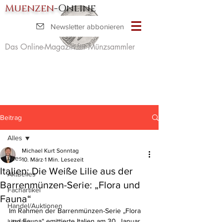
Muenzen
-Online
Newsletter abbonieren
Das Online-Magazin für Münzsammler
Beitrag
Alles
Michael Kurt Sonntag
Alles
10. März
1 Min. Lesezeit
Italien: Die Weiße Lilie aus der
Aktuelles
Barrenmünzen-Serie: „Flora und
Fachartikel
Fauna“
Handel/Auktionen
Im Rahmen der Barrenmünzen-Serie 
„
Flora 
und Fauna
“
 emittierte Italien am 30. Januar 
Literatur