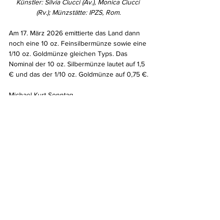
Künstler: Silvia Ciucci (Av.), Monica Ciucci 
(Rv.); Münzstätte: IPZS, Rom.
Am 17. März 2026 emittierte das Land dann 
noch eine 10 oz. Feinsilbermünze sowie eine 
1/10 oz. Goldmünze gleichen Typs. Das 
Nominal der 10 oz. Silbermünze lautet auf 1,5 
€ und das der 1/10 oz. Goldmünze auf 0,75 €.
Michael Kurt Sonntag
Europa
21. Jahrhundert
Euro
Anlagemünzen
Italien
Pflanzen
Aktuelles
Kommentare