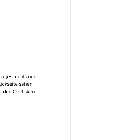
anges rechts und 
ückseite sehen 
ut den Obelisken. 