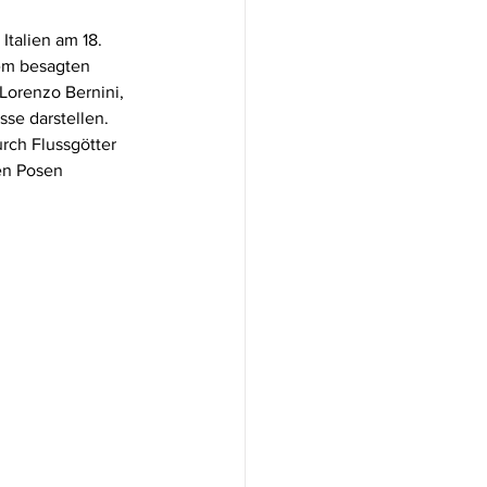
Italien am 18. 
dem besagten 
Lorenzo Bernini, 
se darstellen. 
rch Flussgötter 
en Posen 