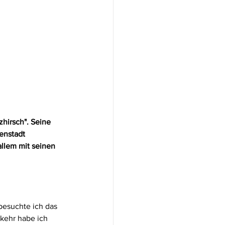
hirsch". Seine 
enstadt 
llem mit seinen 
esuchte ich das 
kkehr habe ich