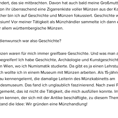
dert, das sie mitbrachten. Davon hat auch bald meine Großmutt
n ihr überraschend eine Zigarrenkiste voller Münzen aus der Ka
ther bin ich auf Geschichte und Münzen fokussiert. Geschichte
sium! Vor meiner Tätigkeit als Münzhändler sammelte ich dann e
r allem württembergische Münzen.
udienwunsch war also Geschichte?
nzen waren für mich immer greifbare Geschichte. Und was man a
egreifen! Ich habe Geschichte, Archäologie und Kunstgeschichte 
n Wien, wo ich Numismatik studierte. Da gibt es ja einen Lehrstuh
h wollte ich in einem Museum mit Münzen arbeiten. Als 15-jähri
Nau kennengelernt, die damalige Leiterin des Münzkabinetts am 
esmuseum. Das fand ich unglaublich faszinierend. Nach zwei Pr
merkt, das ist nicht die Tätigkeit, die mich ausfüllen konnte. I
en kennen, der sich mit der Antike beschäftigte, zu diesem The
tand die Idee: Wir gründen eine Münzhandlung!