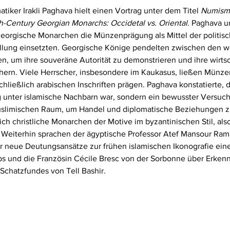
iker Irakli Paghava hielt einen Vortrag unter dem Titel 
Numisma
h-Century Georgian Monarchs: Occidetal vs. Oriental
. Paghava u
georgische Monarchen die Münzenprägung als Mittel der politis
tellung einsetzten. Georgische Könige pendelten zwischen den w
en, um ihre souveräne Autorität zu demonstrieren und ihre wirtsc
chern. Viele Herrscher, insbesondere im Kaukasus, ließen Münze
ließlich arabischen Inschriften prägen. Paghava konstatierte, d
 unter islamische Nachbarn war, sondern ein bewusster Versuch
uslimischen Raum, um Handel und diplomatische Beziehungen zu
ch christliche Monarchen der Motive im byzantinischen Stil, al
n. Weiterhin sprachen der ägyptische Professor Atef Mansour Ra
r neue Deutungsansätze zur frühen islamischen Ikonografie ein
s und die Französin Cécile Bresc von der Sorbonne über Erkennt
chatzfundes von Tell Bashir.