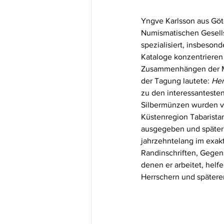
Yngve Karlsson aus Göt
Numismatischen Gesells
spezialisiert, insbeson
Kataloge konzentrieren 
Zusammenhängen der Mü
der Tagung lautete: 
Hem
zu den interessantesten
Silbermünzen wurden von
Küstenregion Tabarista
ausgegeben und später 
jahrzehntelang im exakt
Randinschriften, Gegen
denen er arbeitet, hel
Herrschern und spätere