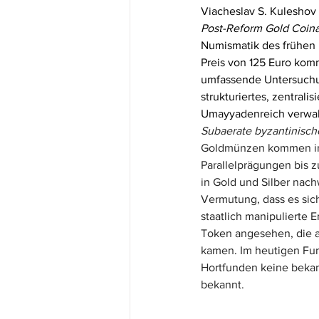
Viacheslav S. Kuleshov 
Post-Reform Gold Coina
Numismatik des frühen 
Preis von 125 Euro kom
umfassende Untersuchung
strukturiertes, zentral
Umayyadenreich verwalt
Subaerate byzantinisch
Goldmünzen kommen in by
Parallelprägungen bis z
in Gold und Silber nach
Vermutung, dass es sic
staatlich manipulierte 
Token angesehen, die a
kamen. Im heutigen Fund
Hortfunden keine bekan
bekannt.