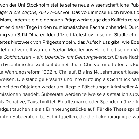
von der Uni Stockholm stellte seine neue wissenschaftliche Publ
ge: A die corpus, AH 77–132
 vor. Das voluminöse Buch revolutio
Islam, indem sie die genauen Prägewerkzeuge des Kalifats rekon
mt es dieser Tage in den numismatischen Fachbuchhandel. Durc
 von 3.114 Dinaren identifiziert Kuleshov in seiner Studie ein 
isiertes Netzwerk von Prägestempeln, das Aufschluss gibt, wie Ede
et und verteilt wurden. 
Stefan Moeller aus Halle hielt seinen Vo
e Goldmünzen – ein Überblick mit Deutungsversuch.
 Diese Nac
zantinischer Zeit seit dem 8. Jh. n. Chr. vor und treten als ko
ur Währungsreform 1092 n. Chr. auf. Bis ins 14. Jahrhundert lass
weisen. Die ständige Präsenz und ihre Nutzung als Schmuck nähr
h bei den Objekten weder um illegale Fälschungen krimineller A
Emissionen handelt. Subaerate werden teilweise als staatlich subv
ls Donative, Tauschmittel, Eintrittsmarke oder Spendenmünze i
gut tauchen sie als Erinnerungsstücke auf. Für die These spricht
nten Subaerate gibt. Schriftquellen, die die Tokenprägung erwä