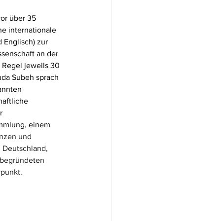
vor über 35 
e internationale 
Englisch) zur 
ssenschaft an der 
 Regel jeweils 30 
uda Subeh sprach 
annten 
aftliche 
r 
ammlung, einem 
nzen und 
n Deutschland, 
 begründeten 
rpunkt.