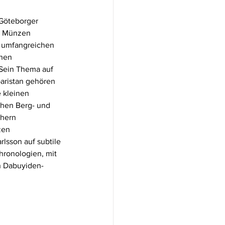
Göteborger 
e Münzen 
e umfangreichen 
hen 
Sein Thema auf 
aristan gehören 
 kleinen 
chen Berg- und 
hern 
zen 
lsson auf subtile 
ronologien, mit 
n Dabuyiden-