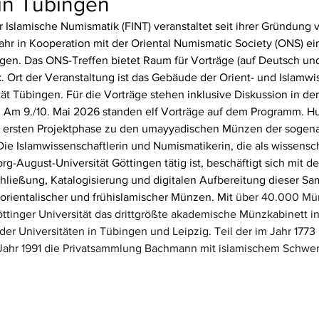
in Tübingen
r Islamische Numismatik (FINT) veranstaltet seit ihrer Gründung 
jahr in Kooperation mit der Oriental Numismatic Society (ONS) ein
gen. Das ONS-Treffen bietet Raum für Vorträge (auf Deutsch und 
 Ort der Veranstaltung ist das Gebäude der Orient- und Islamwi
tät Tübingen. Für die Vorträge stehen inklusive Diskussion in der
 Am 9./10. Mai 2026 standen elf Vorträge auf dem Programm. H
r ersten Projektphase zu den umayyadischen Münzen der sogen
 Islamwissenschaftlerin und Numismatikerin, die als wissensch
rg-August-Universität Göttingen tätig ist, beschäftigt sich mit 
de
chließung, Katalogisierung und digitalen Aufbereitung dieser S
rientalischer und frühislamischer Münzen. Mit 
über 40.000 Mü
öttinger Universität das drittgrößte akademische Münzkabinett i
r Universitäten in Tübingen und Leipzig. Teil der im Jahr 1773
Jahr 1991 die Privatsammlung Bachmann mit islamischem Schwe