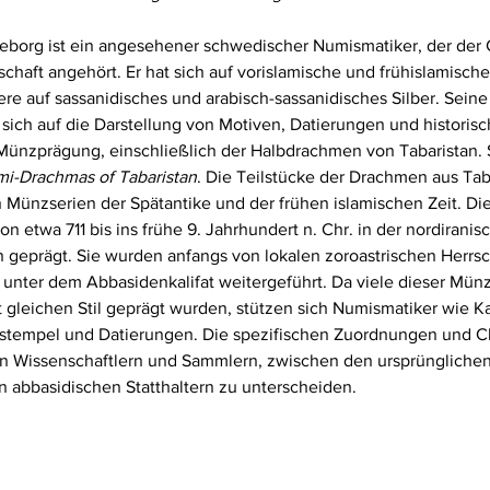
eborg ist ein angesehener schwedischer Numismatiker, der der 
chaft angehört. Er hat sich auf vorislamische und frühislamisch
dere auf sassanidisches und arabisch-sassanidisches Silber. Sein
sich auf die Darstellung von Motiven, Datierungen und historisc
nzprägung, einschließlich der Halbdrachmen von Tabaristan. 
i-Drachmas of Tabaristan
. Die Teilstücke der Drachmen aus Tab
 Münzserien der Spätantike und der frühen islamischen Zeit. Die
 etwa 711 bis ins frühe 9. Jahrhundert n. Chr. in der nordiranis
n geprägt. Sie wurden anfangs von lokalen zoroastrischen Herrsc
unter dem Abbasidenkalifat weitergeführt. Da viele dieser Mün
 gleichen Stil geprägt wurden, stützen sich Numismatiker wie Kar
stempel und Datierungen. Die spezifischen Zuordnungen und Ch
fen Wissenschaftlern und Sammlern, zwischen den ursprüngliche
n abbasidischen Statthaltern zu unterscheiden.