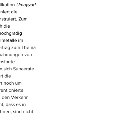
ikation 
Umayyad 
niert die 
struiert. Zum 
h die 
hochgradig 
lmetalle im 
rtrag
 zum Thema 
hahmungen von 
nstante 
en sich Subaerate 
t die 
rt noch um 
entionierte 
n den Verkehr 
, dass es in 
hnen, sind nicht 