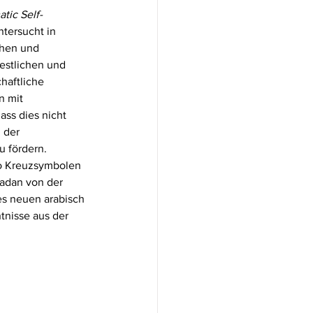
tic Self-
ntersucht in 
chen und 
estlichen und 
haftliche 
n mit 
ass dies nicht 
 der 
 fördern. 
so Kreuzsymbolen 
madan von der 
es neuen arabisch 
nisse aus der 