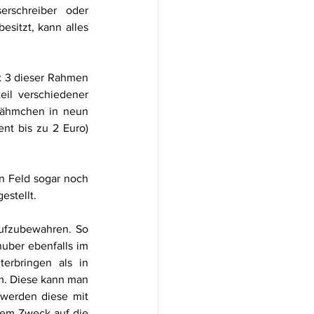
erschreiber oder 
sitzt, kann alles 
x 3 dieser Rahmen 
il verschiedener 
ähmchen in neun 
t bis zu 2 Euro) 
n Feld sogar noch 
stellt. 
aufzubewahren. So 
uber ebenfalls im 
rbringen als in 
m. Diese kann man 
 werden diese mit 
esem Zweck auf die 