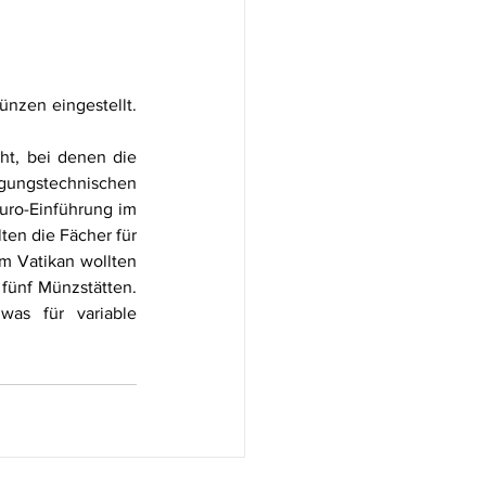
nzen eingestellt. 
t, bei denen die 
gungstechnischen 
ro-Einführung im 
n die Fächer für 
m Vatikan wollten 
̈nf Münzstätten. 
as für variable 