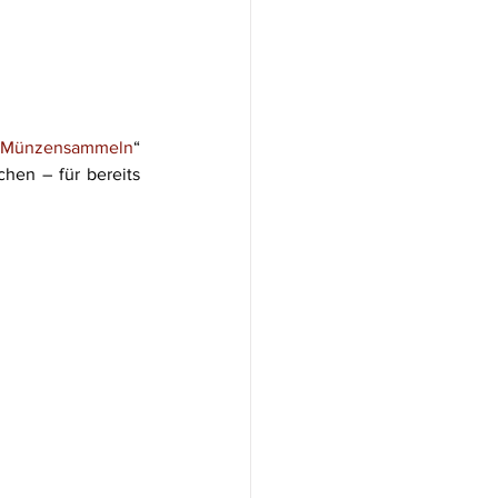
 Münzensammeln
“ 
en – für bereits 