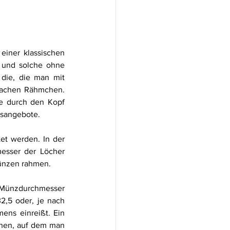
iner klassischen 
 und solche ohne 
 die, die man mit 
achen Rähmchen. 
de durch den Kopf 
tsangebote. 
et werden. In der 
esser der Löcher 
̈nzen rahmen. 
Münzdurchmesser 
,5 oder, je nach 
ens einreißt. Ein 
ehen, auf dem man 