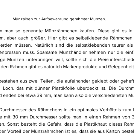
Münzalben zur Aufbewahrung gerahmter Münzen.   
nn man so genannte Münzrähmchen kaufen. Diese gibt es in e
, aber auch größer. Hier gibt es selbstklebende Rähmchen
erden müssen. Natürlich sind die selbstklebenden teurer als
pressen muss. Sparsame Münzhändler nehmen nur die einf
e Münzen unterbringen will, sollte sich die Preisunterschie
 den Rahmen gibt es natürlich Markenprodukte und Gelegenhei
estehen aus zwei Teilen, die aufeinander geklebt oder geheft
 Loch, das mit dünner Plastikfolie überdeckt ist. Die Durchm
d enden bei etwa 39 mm, man kann also die verschiedensten Mu
Durchmesser des Rähmchens in ein optimales Verhältnis zum 
ze mit 30 mm Durchmesser sollte man in einen Rahmen von 32
. Sonst besteht die Gefahr, dass die Plastikhaut dieses Rahm
der Vorteil der Münzrähmchen ist es, dass sie aus Karton best