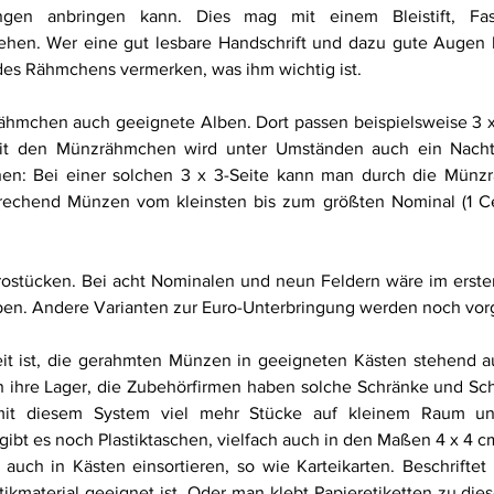
tungen anbringen kann. Dies mag mit einem Bleistift, Fas
hen. Wer eine gut lesbare Handschrift und dazu gute Augen be
es Rähmchens vermerken, was ihm wichtig ist. 
zrähmchen auch geeignete Alben. Dort passen beispielsweise 3 
it den Münzrähmchen wird unter Umständen auch ein Nachte
hen: Bei einer solchen 3 x 3-Seite kann man durch die Münzr
echend Münzen vom kleinsten bis zum größten Nominal (1 Cen
rostücken. Bei acht Nominalen und neun Feldern wäre im erste
ben. Andere Varianten zur Euro-Unterbringung werden noch vorge
eit ist, die gerahmten Münzen in geeigneten Kästen stehend 
h ihre Lager, die Zubehörfirmen haben solche Schränke und Sch
t diesem System viel mehr Stücke auf kleinem Raum unte
ibt es noch Plastiktaschen, vielfach auch in den Maßen 4 x 4 c
auch in Kästen einsortieren, so wie Karteikarten. Beschriftet
astikmaterial geeignet ist. Oder man klebt Papieretiketten zu di