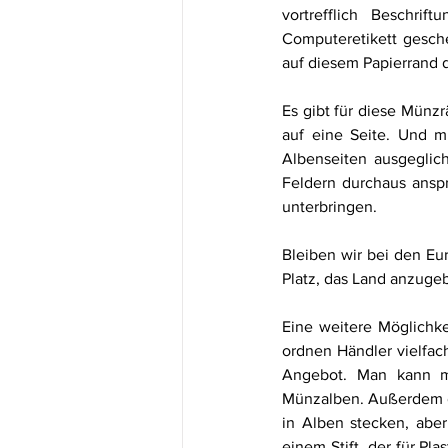
vortrefflich Beschrif
Computeretikett gesche
auf diesem Papierrand d
Es gibt für diese Mün
auf eine Seite. Und m
Albenseiten ausgeglic
Feldern durchaus anspr
unterbringen. 
Bleiben wir bei den Eu
Platz, das Land anzuge
Eine weitere Möglichk
ordnen Händler vielfac
Angebot. Man kann mi
Münzalben. Außerdem g
in Alben stecken, aber 
einem Stift, der für Pl