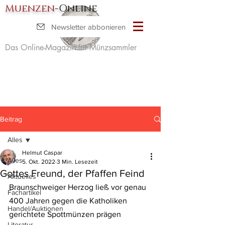
Muenzen
-Online
Newsletter abbonieren
Das Online-Magazin für Münzsammler
Beitrag
Alles
Helmut Caspar
Alles
5. Okt. 2022
3 Min. Lesezeit
Gottes Freund, der Pfaffen Feind
Aktuelles
Braunschweiger Herzog ließ vor genau 
Fachartikel
400 Jahren gegen die Katholiken 
Handel/Auktionen
gerichtete Spottmünzen prägen
Literatur