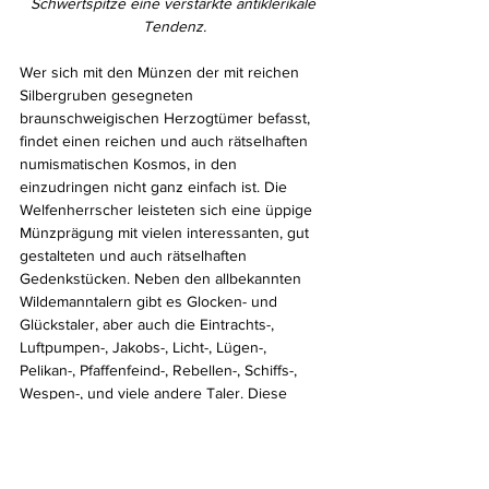
Schwertspitze eine verstärkte antiklerikale 
Tendenz.
Wer sich mit den Münzen der mit reichen 
Silbergruben gesegneten 
braunschweigischen Herzogtümer befasst, 
findet einen reichen und auch rätselhaften 
numismatischen Kosmos, in den 
einzudringen nicht ganz einfach ist. Die 
Welfenherrscher leisteten sich eine üppige 
Münzprägung mit vielen interessanten, gut 
gestalteten und auch rätselhaften 
Gedenkstücken. Neben den allbekannten 
Wildemanntalern gibt es Glocken- und 
Glückstaler, aber auch die Eintrachts-, 
Luftpumpen-, Jakobs-, Licht-, Lügen-, 
Pelikan-, Pfaffenfeind-, Rebellen-, Schiffs-, 
Wespen-, und viele andere Taler. Diese 
emblematischen Münzen mit allen ihren 
Varianten zu bekommen und auch ihren Sinn 
zu ergründen, ist eine kaum zu schaffende 
Lebensaufgabe.