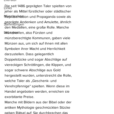
Die seit 1486 geprägten Taler spielten von 
Links
jeher als Mittel fürstlicher oder städtischer 
Münzlexikon
Repräsentation und Propaganda sowie als 
geprägte Andenken und Amulette, ähnlich 
Sammlungen
den Medaillen, eine große Rolle. Manche 
Leserpost
Münzherren, also Fürsten und 
münzberechtigte Kommunen, gaben viele 
Münzen aus, um sich auf ihnen mit allen 
Symbolen ihrer Macht und Herrlichkeit 
darzustellen. Dass gelegentlich 
Doppelstücke und sogar Abschläge auf 
viereckigen Schrötlingen, die Klippen, und 
sogar schwere Abschläge aus Gold 
hergestellt wurden, unterstreicht die Rolle, 
welche Taler als „Geschenk- und 
Verehrpfennige“ spielten. Wenn diese im 
Handel angeboten werden, erreichen sie 
exorbitante Preise.
Manche mit Bildern aus der Bibel oder der 
antiken Mythologie geschmückten Stücke 
geben Rätsel auf: Sie durchbrechen das 