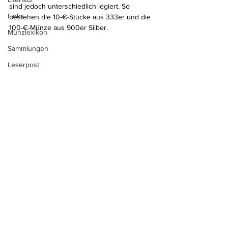
sind jedoch unterschiedlich legiert. So 
Links
bestehen die 10-€-Stücke aus 333er und die 
100-€-Münze aus 900er Silber.
Münzlexikon
Sammlungen
Leserpost