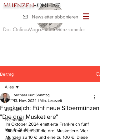
Muenzen
-Online
Newsletter abbonieren
Das Online-Magazin für Münzsammler
Beitrag
Alles
Michael Kurt Sonntag
Alles
13. Nov. 2024
1 Min. Lesezeit
Frankreich: Fünf neue Silbermünzen
Aktuelles
"Die drei Musketiere"
Fachartikel
Im Oktober 2024 emittierte Frankreich fünf 
Handel/Auktionen
Silbermünzen auf die drei Musketiere. Vier 
Münzen zu 10 € und eine zu 100 €. Diese 
Literatur