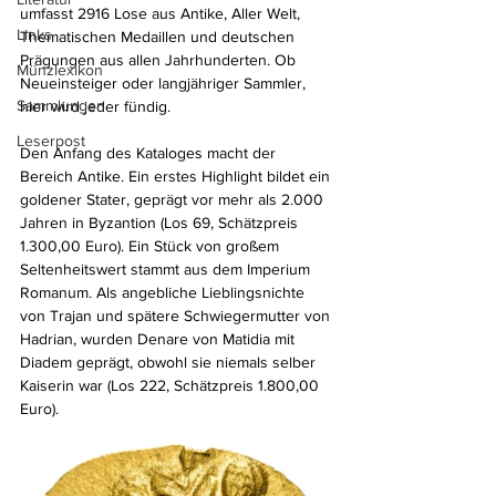
umfasst 2916 Lose aus Antike, Aller Welt, 
Links
Thematischen Medaillen und deutschen 
Prägungen aus allen Jahrhunderten. Ob 
Münzlexikon
Neueinsteiger oder langjähriger Sammler, 
Sammlungen
hier wird jeder fündig.
Leserpost
Den Anfang des Kataloges macht der 
Bereich Antike. Ein erstes Highlight bildet ein 
goldener Stater, geprägt vor mehr als 2.000 
Jahren in Byzantion (Los 69, Schätzpreis 
1.300,00 Euro). Ein Stück von großem 
Seltenheitswert stammt aus dem Imperium 
Romanum. Als angebliche Lieblingsnichte 
von Trajan und spätere Schwiegermutter von 
Hadrian, wurden Denare von Matidia mit 
Diadem geprägt, obwohl sie niemals selber 
Kaiserin war (Los 222, Schätzpreis 1.800,00 
Euro).