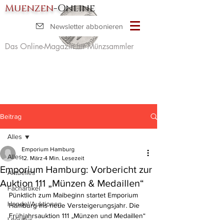
Muenzen
-Online
Newsletter abbonieren
Das Online-Magazin für Münzsammler
Beitrag
Alles
Emporium Hamburg
Alles
12. März
4 Min. Lesezeit
Emporium Hamburg: Vorbericht zur
Aktuelles
Auktion 111 „Münzen & Medaillen“
Fachartikel
Pünktlich zum Maibeginn startet Emporium 
Handel/Auktionen
Hamburg ins neue Versteigerungsjahr. Die 
Frühjahrsauktion 111 „Münzen und Medaillen“ 
Literatur