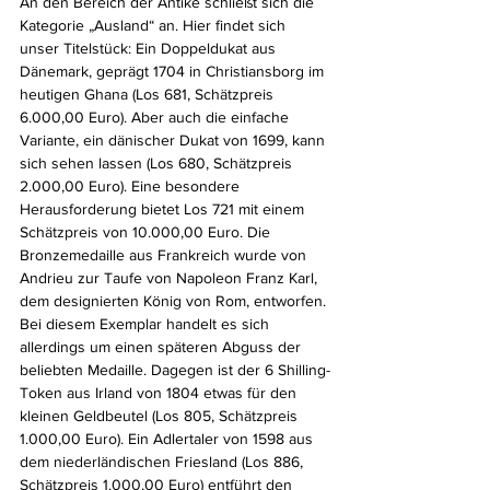
An den Bereich der Antike schließt sich die 
Kategorie „Ausland“ an. Hier findet sich 
unser Titelstück: Ein Doppeldukat aus 
Dänemark, geprägt 1704 in Christiansborg im 
heutigen Ghana (Los 681, Schätzpreis 
6.000,00 Euro). Aber auch die einfache 
Variante, ein dänischer Dukat von 1699, kann 
sich sehen lassen (Los 680, Schätzpreis 
2.000,00 Euro). Eine besondere 
Herausforderung bietet Los 721 mit einem 
Schätzpreis von 10.000,00 Euro. Die 
Bronzemedaille aus Frankreich wurde von 
Andrieu zur Taufe von Napoleon Franz Karl, 
dem designierten König von Rom, entworfen. 
Bei diesem Exemplar handelt es sich 
allerdings um einen späteren Abguss der 
beliebten Medaille. Dagegen ist der 6 Shilling-
Token aus Irland von 1804 etwas für den 
kleinen Geldbeutel (Los 805, Schätzpreis 
1.000,00 Euro). Ein Adlertaler von 1598 aus 
dem niederländischen Friesland (Los 886, 
Schätzpreis 1.000,00 Euro) entführt den 