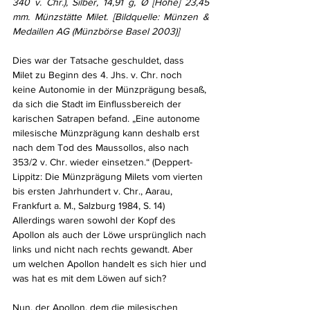
340 v. Chr.), Silber, 14,91 g, Ø [Höhe] 23,45 
mm. Münzstätte Milet. [Bildquelle: Münzen & 
Medaillen AG (Münzbörse Basel 2003)]
Dies war der Tatsache geschuldet, dass 
Milet zu Beginn des 4. Jhs. v. Chr. noch 
keine Autonomie in der Münzprägung besaß, 
da sich die Stadt im Einflussbereich der 
karischen Satrapen befand. „Eine autonome 
milesische Münzprägung kann deshalb erst 
nach dem Tod des Maussollos, also nach 
353/2 v. Chr. wieder einsetzen.“ (Deppert-
Lippitz: Die Münzprägung Milets vom vierten 
bis ersten Jahrhundert v. Chr., Aarau, 
Frankfurt a. M., Salzburg 1984, S. 14) 
Allerdings waren sowohl der Kopf des 
Apollon als auch der Löwe ursprünglich nach 
links und nicht nach rechts gewandt. Aber 
um welchen Apollon handelt es sich hier und 
was hat es mit dem Löwen auf sich? 
Nun, der Apollon, dem die milesischen 