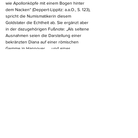
wie Apollonköpfe mit einem Bogen hinter 
dem Nacken“ (Deppert-Lippitz: a.a.O., S. 123), 
spricht die Numismatikerin diesem 
Goldstater die Echtheit ab. Sie ergänzt aber 
in der dazugehörigen Fußnote: „Als seltene 
Ausnahmen seien die Darstellung einer 
bekränzten Diana auf einer römischen 
Gemme in Hannover, … und eines 
Apollonkopfes mit Bogen im Nacken auf 
einer Gemme in München, … genannt.“ 
(Deppert-Lippitz: ebenda)
Anders der Numismatiker P. Kinns in „The 
Coinage of Miletus“ (1986) sowie die 
Experten des Auktionshauses Leu 
Numismatik AG, die diesen Goldstater 
ebenso wie die übrigen der Serie für absolut 
echt halten und u. a. auf Münzabnutzung, 
existierende feine Stempelbrüche und 
möglicherweise sogar rückseitige 
Überprägungsspuren verweisen.