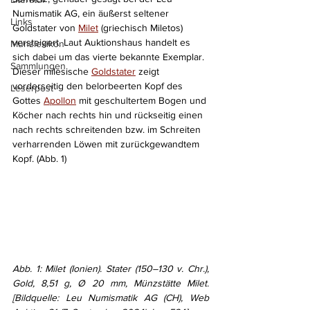
Numismatik AG, ein äußerst seltener 
Links
Goldstater von 
Milet
 (griechisch Miletos) 
versteigert. Laut Auktionshaus handelt es 
Münzlexikon
sich dabei um das vierte bekannte Exemplar. 
Sammlungen
Dieser milesische 
Goldstater
 zeigt 
vorderseitig den belorbeerten Kopf des 
Leserpost
Gottes 
Apollon
 mit geschultertem Bogen und 
Köcher nach rechts hin und rückseitig einen 
nach rechts schreitenden bzw. im Schreiten 
verharrenden Löwen mit zurückgewandtem 
Kopf. (Abb. 1)
Abb. 1: Milet (Ionien). Stater (150–130 v. Chr.), 
Gold, 8,51 g, Ø 20 mm, Münzstätte Milet. 
[Bildquelle: Leu Numismatik AG (CH), Web 