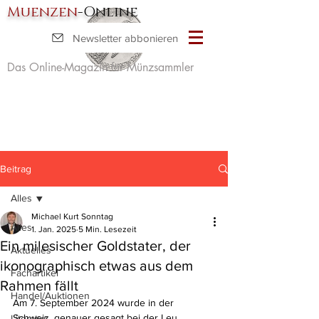
Muenzen
-Online
Newsletter abbonieren
Das Online-Magazin für Münzsammler
Beitrag
Alles
Michael Kurt Sonntag
Alles
1. Jan. 2025
5 Min. Lesezeit
Ein milesischer Goldstater, der
Aktuelles
ikonographisch etwas aus dem
Fachartikel
Rahmen fällt
Handel/Auktionen
Am 7. September 2024 wurde in der 
Schweiz, genauer gesagt bei der Leu 
Literatur