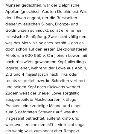
Münzen gedachten, war der Delphische 
Apollon (griechisch Apollon Delphinios). Was 
den Löwen angeht, der die Rückseiten 
dieser milesischen Silber-, Bronze- und 
Goldmünzen schmückt, so ist er eine rein 
milesische Schöpfung. Zwar nicht völlig neu, 
was das Motiv als solches betrifft – gab es 
doch schon auf den ersten Elektronstateren 
Milets (um 600-550 v. Chr.) einen Löwen mit 
nach rückwärts gewandtem Kopf, allerdings 
lagerte jener, während der Löwe aus Abb. 1, 
2, 3 und 4 majestätisch nach links oder 
rechts schreitet, bzw. im Schreiten verharrt 
und seinen Kopf nach rückwärts wendet. 
Zudem weist der „neue“ Löwe sorgfältig 
ausgearbeitete Muskelpartien, kräftige 
Pranken, eine zottelige Mähne und einen 
zum S geformten Schwanz auf, was ihn 
insgesamt betrachtet, äußerst kraft- und 
würdevoll erscheinen läßt – vielleicht sogar 
ein wenig wild, zumindest aber Respekt 