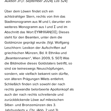
Auktion 31 (7. September 2024), Los 524]
Über dem Löwen findet sich ein 
achtstrahliger Stern, rechts von ihm das 
Stadtmonogramm aus M und I, darunter ein 
weiteres Monogramm aus I und Σ und im 
Abschnitt das Wort ΕΥΜΗΧΑΝ[ΟΣ]. Dieses 
steht für den Beamten, unter dem die 
Goldmünze geprägt wurde. (Vgl. Wolfgang 
Leschhorn: Lexikon der Aufschriften auf 
griechischen Münzen, Bd. II: Ethnika und 
„Beamtennamen“, Wien 2009, S. 507) Was 
die Bildmotive dieses Goldstaters betriftt, so 
sind sie keineswegs Neuschöpfungen, 
sondern, wie vielfach bekannt sein dürfte, 
von älteren Prägungen Milets entlehnt. 
Schließlich finden sich sowohl der nach 
rechts gewandte belorbeerte Apollonkopf als 
auch der nach rechts schreitende und 
zurückblickende Löwe auf milesischen 
Silber- und Bronzemünzen des 3. 
Jahrhunderts v. Chr. (Abb. 2 und 3)