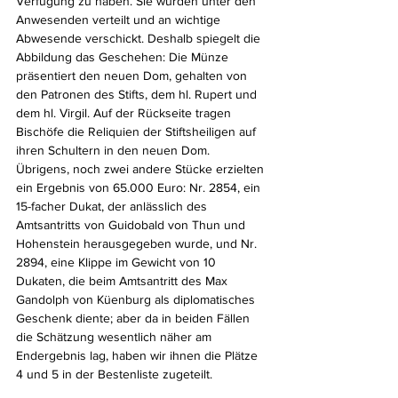
Verfügung zu haben. Sie wurden unter den 
Anwesenden verteilt und an wichtige 
Abwesende verschickt. Deshalb spiegelt die 
Abbildung das Geschehen: Die Münze 
präsentiert den neuen Dom, gehalten von 
den Patronen des Stifts, dem hl. Rupert und 
dem hl. Virgil. Auf der Rückseite tragen 
Bischöfe die Reliquien der Stiftsheiligen auf 
ihren Schultern in den neuen Dom.
Übrigens, noch zwei andere Stücke erzielten 
ein Ergebnis von 65.000 Euro: Nr. 2854, ein 
15-facher Dukat, der anlässlich des 
Amtsantritts von Guidobald von Thun und 
Hohenstein herausgegeben wurde, und Nr. 
2894, eine Klippe im Gewicht von 10 
Dukaten, die beim Amtsantritt des Max 
Gandolph von Küenburg als diplomatisches 
Geschenk diente; aber da in beiden Fällen 
die Schätzung wesentlich näher am 
Endergebnis lag, haben wir ihnen die Plätze 
4 und 5 in der Bestenliste zugeteilt.