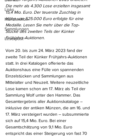
Die mehr als 4.300 Lose erzielten insgesamt 
Links
15,4 Mio. Euro. Der teuerste Zuschlag in 
Höhe von 525.000 Euro erfolgte für eine 
Münzlexikon
Medaille. Lesen Sie mehr über die Top-
Sammlungen
Stücke des zweiten Teils der Künker 
Frühjahrs-Auktionen.
Leserpost
Vom 20. bis zum 24. März 2023 fand der 
zweite Teil der Künker Frühjahrs-Auktionen 
statt. In drei Katalogen offerierte das 
Auktionshaus eine Fülle von spannenden 
Einzelstücken und Sammlungen aus 
Mittelalter und Neuzeit. Weitere neuzeitliche 
Lose kamen schon am 17. März als Teil der 
Sammlung Wolf unter den Hammer. Das 
Gesamtergebnis aller Auktionskataloge – 
inklusive der antiken Münzen, die am 16. und 
17. März versteigert wurden – subsummierte 
sich auf 15,4 Mio. Euro. Bei einer 
Gesamtschätzung von 9,1 Mio. Euro 
entspricht das einer Steigerung von fast 70 