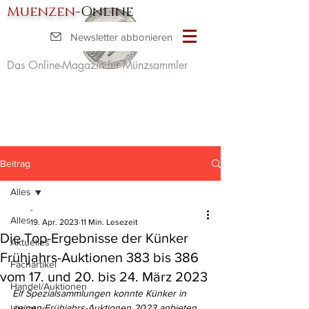
Muenzen
-Online
Newsletter abbonieren
Das Online-Magazin für Münzsammler
Beitrag
Alles
-
Alles
19. Apr. 2023
11 Min. Lesezeit
Die Top-Ergebnisse der Künker
Aktuelles
Frühjahrs-Auktionen 383 bis 386
Fachartikel
vom 17. und 20. bis 24. März 2023
Handel/Auktionen
Elf Spezialsammlungen konnte Künker in 
seinen Frühjahrs-Auktionen 2023 anbieten. 
Literatur