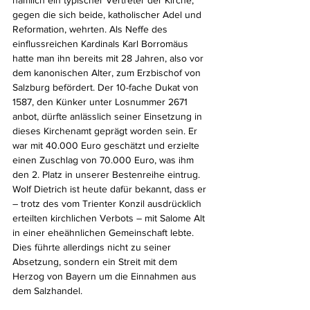
nämlich ein typischer Vertreter der Kirche, 
gegen die sich beide, katholischer Adel und 
Reformation, wehrten. Als Neffe des 
einflussreichen Kardinals Karl Borromäus 
hatte man ihn bereits mit 28 Jahren, also vor 
dem kanonischen Alter, zum Erzbischof von 
Salzburg befördert. Der 10-fache Dukat von 
1587, den Künker unter Losnummer 2671 
anbot, dürfte anlässlich seiner Einsetzung in 
dieses Kirchenamt geprägt worden sein. Er 
war mit 40.000 Euro geschätzt und erzielte 
einen Zuschlag von 70.000 Euro, was ihm 
den 2. Platz in unserer Bestenreihe eintrug.
Wolf Dietrich ist heute dafür bekannt, dass er 
– trotz des vom Trienter Konzil ausdrücklich 
erteilten kirchlichen Verbots – mit Salome Alt 
in einer eheähnlichen Gemeinschaft lebte. 
Dies führte allerdings nicht zu seiner 
Absetzung, sondern ein Streit mit dem 
Herzog von Bayern um die Einnahmen aus 
dem Salzhandel.