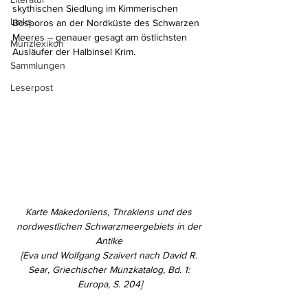
skythischen Siedlung im Kimmerischen 
Links
Bosporos an der Nordküste des Schwarzen 
Meeres – genauer gesagt am östlichsten 
Münzlexikon
Ausläufer der Halbinsel Krim.
Sammlungen
Leserpost
Karte Makedoniens, Thrakiens und des 
nordwestlichen Schwarzmeergebiets in der 
Antike 
[Eva und Wolfgang Szaivert nach David R. 
Sear, Griechischer Münzkatalog, Bd. 1: 
Europa, S. 204]