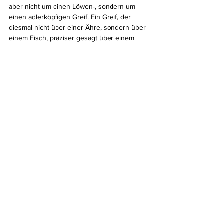
aber nicht um einen Löwen-, sondern um 
einen adlerköpfigen Greif. Ein Greif, der 
diesmal nicht über einer Ähre, sondern über 
einem Fisch, präziser gesagt über einem 
Stör steht. Der Stör, von dem im übrigen der 
kostbare schwarze Kavier stammt, war 
offenbar schon damals ein Edelfisch, den 
man in Pantikapaion für besonders wertvoll 
erachtete. Beschütze der Greif der 
Goldsatere das wertvolle Getreide, so 
scheint die Greifenprotome hier den 
Fischfang und Fischhandel zu beschützen. 
Mit anderen Worten, der Greif auf den Gold- 
und Bronzemünzen wird als 
„Wohlstandsgarant“ Pantikapaions stilisiert. 
Das Stadtkürzel, das sich auf allen 
Münzrückseiten befindet, lautet in den 
meisten Fällen auf ΠΑΝ und nur auf dem 
Bronzestück aus Abb. 4 auf ΠΑΝΤΙ. 
Wie bereits Kurt Regling 1936 