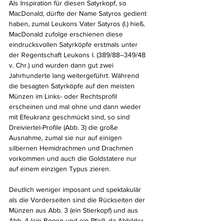
Als Inspiration für diesen Satyrkopf, so 
MacDonald, dürfte der Name Satyros gedient 
haben, zumal Leukons Vater Satyros (I.) hieß. 
MacDonald zufolge erschienen diese 
eindrucksvollen Satyrköpfe erstmals unter 
der Regentschaft Leukons I. (389/88–349/48 
v. Chr.) und wurden dann gut zwei 
Jahrhunderte lang weitergeführt. Während 
die besagten Satyrköpfe auf den meisten 
Münzen im Links- oder Rechtsprofil 
erscheinen und mal ohne und dann wieder 
mit Efeukranz geschmückt sind, so sind 
Dreiviertel-Profile (Abb. 3) die große 
Ausnahme, zumal sie nur auf einigen 
silbernen Hemidrachmen und Drachmen 
vorkommen und auch die Goldstatere nur 
auf einem einzigen Typus zieren.
Deutlich weniger imposant und spektakulär 
als die Vorderseiten sind die Rückseiten der 
Münzen aus Abb. 3 (ein Stierkopf) und aus 
Abb. 4 (ein Bogen und ein Pfeil), da Abbilder 