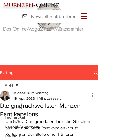
Muenzen
-Online
Newsletter abbonieren
Das Online-Magazin für Münzsammler
Beitrag
Alles
Michael Kurt Sonntag
Alles
19. Apr. 2023
4 Min. Lesezeit
Die eindrucksvollsten Münzen
Aktuelles
Pantikapaions
Fachartikel
Um 575 v. Chr. gründeten Ionische Griechen 
Handel/Auktionen
aus Milet die Stadt Pantikapaion (heute 
Kertsch) an der Stelle einer früheren 
Literatur