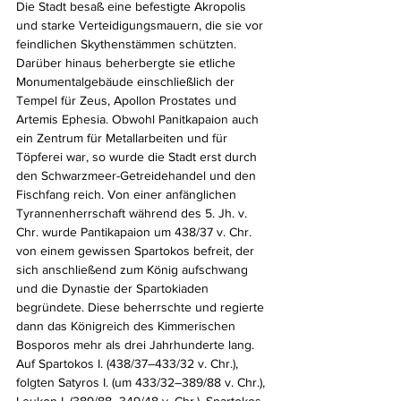
Die Stadt besaß eine befestigte Akropolis 
und starke Verteidigungsmauern, die sie vor 
feindlichen Skythenstämmen schützten. 
Darüber hinaus beherbergte sie etliche 
Monumentalgebäude einschließlich der 
Tempel für Zeus, Apollon Prostates und 
Artemis Ephesia. Obwohl Panitkapaion auch 
ein Zentrum für Metallarbeiten und für 
Töpferei war, so wurde die Stadt erst durch 
den Schwarzmeer-Getreidehandel und den 
Fischfang reich. Von einer anfänglichen 
Tyrannenherrschaft während des 5. Jh. v. 
Chr. wurde Pantikapaion um 438/37 v. Chr. 
von einem gewissen Spartokos befreit, der 
sich anschließend zum König aufschwang 
und die Dynastie der Spartokiaden 
begründete. Diese beherrschte und regierte 
dann das Königreich des Kimmerischen 
Bosporos mehr als drei Jahrhunderte lang. 
Auf Spartokos I. (438/37–433/32 v. Chr.), 
folgten Satyros I. (um 433/32–389/88 v. Chr.), 
Leukon I. (389/88–349/48 v. Chr.), Spartokos 