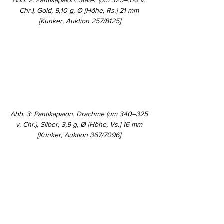
Abb. 2: Pantikapaion. Stater (um 325–310 v. 
Chr.), Gold, 9,10 g, Ø [Höhe, Rs.] 21 mm 
[Künker, Auktion 257/8125]
Abb. 3: Pantikapaion. Drachme (um 340–325 
v. Chr.), Silber, 3,9 g, Ø [Höhe, Vs.] 16 mm 
[Künker, Auktion 367/7096] 