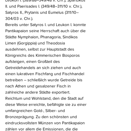
II. und Paerisades I. (349/48–311/10 v. Chr.), 
Satyros II., Prytanis und Eumelus (311/10–
304/03 v. Chr.). 
Bereits unter Satyros I. und Leukon I. konnte 
Pantikapaion seine Herrschaft auch über die 
Städte Nymphaion, Phanagoria, Sindikos 
Limen (Gorgippia) und Theodosia 
ausdehnen, selbst zur Hauptstadt des 
Königreichs des Kimmerischen Bosporos 
aufsteigen, einen Großteil des 
Getreidehandels an sich ziehen und auch 
einen lukrativen Fischfang und Fischhandel 
betreiben – schließlich wurde Getreide bis 
nach Athen und gesalzener Fisch in 
zahlreiche andere Städte exportiert. 
Reichtum und Wohlstand, den die Stadt auf 
diese Weise erreichte, befähigte sie zu einer 
umfangreichen Gold-, Silber- und 
Bronzeprägung. Zu den schönsten und 
eindrucksvollsten Münzen von Pantikapaion 
zählen vor allem die Emissionen, die die 