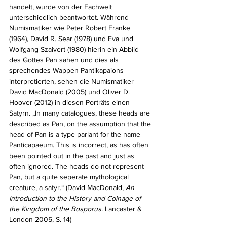
handelt, wurde von der Fachwelt 
unterschiedlich beantwortet. Während 
Numismatiker wie Peter Robert Franke 
(1964), David R. Sear (1978) und Eva und 
Wolfgang Szaivert (1980) hierin ein Abbild 
des Gottes Pan sahen und dies als 
sprechendes Wappen Pantikapaions 
interpretierten, sehen die Numismatiker 
David MacDonald (2005) und Oliver D. 
Hoover (2012) in diesen Porträts einen 
Satyrn. „In many catalogues, these heads are 
described as Pan, on the assumption that the 
head of Pan is a type parlant for the name 
Panticapaeum. This is incorrect, as has often 
been pointed out in the past and just as 
often ignored. The heads do not represent 
Pan, but a quite seperate mythological 
creature, a satyr.“ (David MacDonald, 
An 
Introduction to the History and Coinage of 
the Kingdom of the Bosporus.
 Lancaster & 
London 2005, S. 14) 