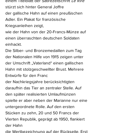
einem Titelblatt der Satirezeitschrift 
Le Rire
stürzt sich hinter General Joffre 
der gallische Hahn auf einen preußischen 
Adler. Ein Plakat für französische 
Kriegsanleihen zeigt, 
wie der Hahn von der 20-Francs-Münze auf 
einen überraschten deutschen Soldaten 
einhackt. 
Die Silber- und Bronzemedaillen zum Tag 
der Nationalen Hilfe von 1915 zeigen unter 
der Umschrift „Vaterland“ einen gallischen 
Hahn mit stolzgeschwellter Brust. Mehrere 
Entwürfe für den Franc 
der Nachkriegsjahre berücksichtigten 
daraufhin das Tier an zentraler Stelle. Auf 
den später realisierten Umlaufmünzen 
spielte er aber neben der Marianne nur eine 
untergeordnete Rolle. Auf den ersten 
Stücken zu zehn, 20 und 50 Francs der 
Vierten Republik, geprägt ab 1950, flankiert 
der Hahn 
die Wertbezeichnung auf der Rückseite. Erst 