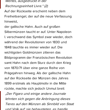
Wertes, ausgedrückt in der 
Rechnungseinheit Livre.“ (2)
Auf der Rückseite erscheint neben dem 
Freiheitsengel, der auf die neue Verfassung 
hinweist, 
der gallische Hahn. Auch auf großen 
Silbermünzen taucht er auf. Unter Napoleon 
I. verschwand das Symbol zwar wieder, doch 
während der Revolutionen von 1830 und 
1848 tauchte es immer wieder auf. Die 
wichtigsten Goldmünzen zitieren das 
Bildprogramm der Französischen Revolution 
samt Hahn nach dem Sturz durch den Krieg 
von 1870/71 über eine ganze Reihe von 
Prägejahren hinweg. Als der gallische Hahn 
auf der Rückseite der Münzen des Jahres 
1899 erstmals als Hauptmotiv in die Mitte 
rückte, machte sich jedoch Unmut breit: 
„Der 
Figaro
 und einige andere Journale 
lehnten sich gegen die Anbringung dieses 
Tieres auf den Münzen als Sinnbild von Staat 
und Volk auf; sie behaupteten, es handle 