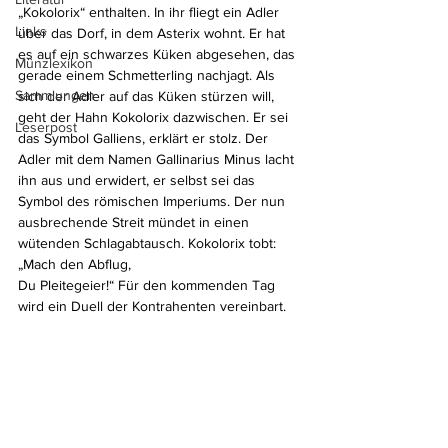
„Kokolorix“ enthalten. In ihr fliegt ein Adler 
Links
über das Dorf, in dem Asterix wohnt. Er hat 
es auf ein schwarzes Küken abgesehen, das 
Münzlexikon
gerade einem Schmetterling nachjagt. Als 
Sammlungen
sich der Adler auf das Küken stürzen will, 
geht der Hahn Kokolorix dazwischen. Er sei 
Leserpost
das Symbol Galliens, erklärt er stolz. Der 
Adler mit dem Namen Gallinarius Minus lacht 
ihn aus und erwidert, er selbst sei das 
Symbol des römischen Imperiums. Der nun 
ausbrechende Streit mündet in einen 
wütenden Schlagabtausch. Kokolorix tobt: 
„Mach den Abflug, 
Du Pleitegeier!“ Für den kommenden Tag 
wird ein Duell der Kontrahenten vereinbart. 