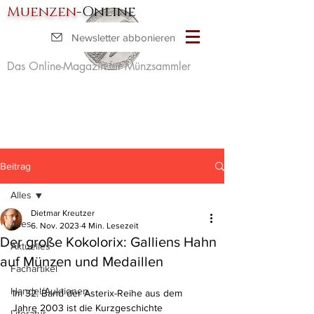
Muenzen
-Online
Newsletter abbonieren
Das Online-Magazin für Münzsammler
Beitrag
Alles
Dietmar Kreutzer
Alles
6. Nov. 2023
4 Min. Lesezeit
Der große Kokolorix: Galliens Hahn
Aktuelles
auf Münzen und Medaillen
Fachartikel
Handel/Auktionen
Im 32. Band der Asterix-Reihe aus dem 
Jahre 2003 ist die Kurzgeschichte 
Literatur