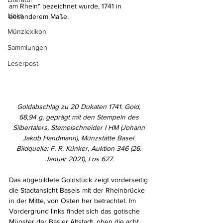
am Rhein“ bezeichnet wurde, 1741 in 
Links
besonderem Maße.
Münzlexikon
Sammlungen
Leserpost
Goldabschlag zu 20 Dukaten 1741. Gold, 
68,94 g, geprägt mit den Stempeln des 
Silbertalers, Stemelschneider I HM (Johann 
Jakob Handmann), Münzstätte Basel. 
Bildquelle: F. R. Künker, Auktion 346 (26. 
Januar 2021), Los 627.
Das abgebildete Goldstück zeigt vorderseitig 
die Stadtansicht Basels mit der Rheinbrücke 
in der Mitte, von Osten her betrachtet. Im 
Vordergrund links findet sich das gotische 
Münster der Basler Altstadt, oben die acht 