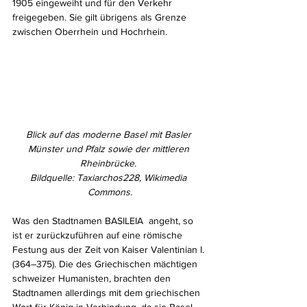
1905 eingeweiht und für den Verkehr 
freigegeben. Sie gilt übrigens als Grenze 
zwischen Oberrhein und Hochrhein.
Blick auf das moderne Basel mit Basler 
Münster und Pfalz sowie der mittleren 
Rheinbrücke. 
Bildquelle: Taxiarchos228, Wikimedia 
Commons.
Was den Stadtnamen BASILEIA  angeht, so 
ist er zurückzuführen auf eine römische 
Festung aus der Zeit von Kaiser Valentinian I. 
(364–375). Die des Griechischen mächtigen 
schweizer Humanisten, brachten den 
Stadtnamen allerdings mit dem griechischen 
Wort für König in Verbindung, da sie Basel 