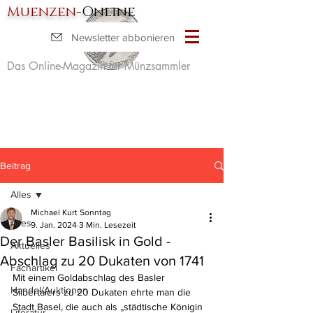
Muenzen
-Online
Newsletter abbonieren
Das Online-Magazin für Münzsammler
Beitrag
Alles
Michael Kurt Sonntag
Alles
9. Jan. 2024
3 Min. Lesezeit
Der Basler Basilisk in Gold -
Aktuelles
Abschlag zu 20 Dukaten von 1741
Fachartikel
Mit einem Goldabschlag des Basler 
Handel/Auktionen
Silbertalers zu 20 Dukaten ehrte man die 
Stadt Basel, die auch als „städtische Königin 
Literatur