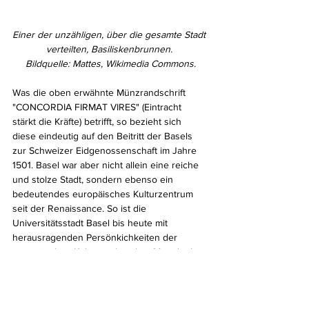
Einer der unzähligen, über die gesamte Stadt 
verteilten, Basiliskenbrunnen. 
Bildquelle: Mattes, Wikimedia Commons.
Was die oben erwähnte Münzrandschrift 
"CONCORDIA FIRMAT VIRES" (Eintracht 
stärkt die Kräfte) betrifft, so bezieht sich 
diese eindeutig auf den Beitritt der Basels 
zur Schweizer Eidgenossenschaft im Jahre 
1501. Basel war aber nicht allein eine reiche 
und stolze Stadt, sondern ebenso ein 
bedeutendes europäisches Kulturzentrum 
seit der Renaissance. So ist die 
Universitätsstadt Basel bis heute mit 
herausragenden Persönkichkeiten der 
europäischen Kultur verbunden. Man denke 
hierbei an den Universalgelehrten 
Erasmus 
von Rotterdam
 (1467–1536), den Arzt und 
Alchemisten 
Paracelsus
 (1493–1541), den 