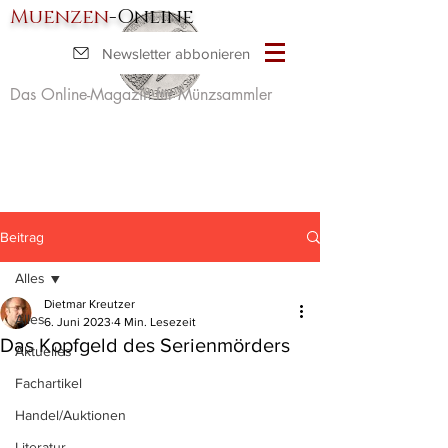
Muenzen
-Online
Newsletter abbonieren
Das Online-Magazin für Münzsammler
Beitrag
Alles
Dietmar Kreutzer
Alles
6. Juni 2023
4 Min. Lesezeit
Das Kopfgeld des Serienmörders
Aktuelles
Fachartikel
Handel/Auktionen
Literatur