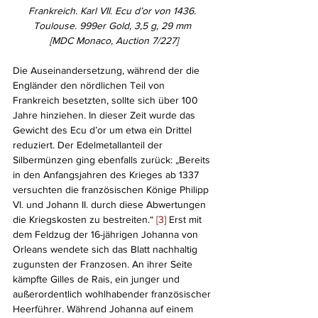
Frankreich. Karl VII. Ecu d’or von 1436. 
Toulouse. 999er Gold, 3,5 g, 29 mm 
[MDC Monaco, Auction 7/227]
Die Auseinandersetzung, während der die 
Engländer den nördlichen Teil von 
Frankreich besetzten, sollte sich über 100 
Jahre hinziehen. In dieser Zeit wurde das 
Gewicht des Ecu d’or um etwa ein Drittel 
reduziert. Der Edelmetallanteil der 
Silbermünzen ging ebenfalls zurück: „Bereits 
in den Anfangsjahren des Krieges ab 1337 
versuchten die französischen Könige Philipp 
VI. und Johann II. durch diese Abwertungen 
die Kriegskosten zu bestreiten.“ 
[3]
 Erst mit 
dem Feldzug der 16-jährigen Johanna von 
Orleans wendete sich das Blatt nachhaltig 
zugunsten der Franzosen. An ihrer Seite 
kämpfte Gilles de Rais, ein junger und 
außerordentlich wohlhabender französischer 
Heerführer. Während Johanna auf einem 