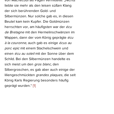
von Machecoul als Pagen vermittelte: „Nichts 
liebte sie mehr als den leisen süßen Klang 
der sich berührenden Gold- und 
Silbermünzen. Nur solche gab es, in diesen 
Beutel kam kein Kupfer. Die Goldmünzen 
herrschten vor, am häufigsten war der 
écu 
de Bretagne
 mit den Hermelinschwänzen im 
Wappen, dann der vom König geprägte 
écu 
à la couronne
, auch gab es einige 
écus au 
porc epic
 mit einem Stachelschwein und 
einen 
écu au soleil
 mit der Sonne über dem 
Schild. Bei den Silbermünzen handelte es 
sich meist um den 
gros blanc
, den 
Silbergroschen, es gab aber auch einige der 
liliengeschmückten 
grandes plaques
, die seit 
König Karls Regierung besonders häufig 
geprägt wurden.“ 
[1]