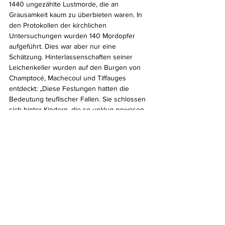
1440 ungezählte Lustmorde, die an 
Grausamkeit kaum zu überbieten waren. In 
den Protokollen der kirchlichen 
Untersuchungen wurden 140 Mordopfer 
aufgeführt. Dies war aber nur eine 
Schätzung. Hinterlassenschaften seiner 
Leichenkeller wurden auf den Burgen von 
Champtocé, Machecoul und Tiffauges 
entdeckt: „Diese Festungen hatten die 
Bedeutung teuflischer Fallen. Sie schlossen 
sich hinter Kindern, die so unklug gewesen 
waren, am Portal Almosen zu erwarten. Die 
meisten Knabenopfer gingen dieser 
Täuschung auf den Leim.“ 
[5]
 Am 26. 
Oktober 1440 wurde Gilles de Rais mit zwei 
seiner Getreuen in Nantes gehängt.       
Quellen
Siegfried Obermeier: 
Im Zeichen der 
Lilie. Der Roman über Leben und Zeit 
des dämonischen Ritters Gilles de Rais, 