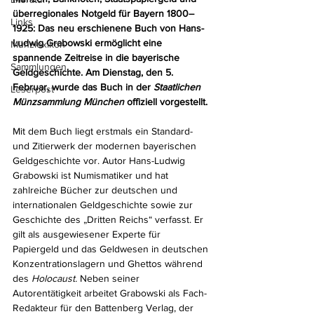
überregionales Notgeld für Bayern 1800–
Links
1925: Das neu erschienene Buch von Hans-
Ludwig Grabowski ermöglicht eine 
Münzlexikon
spannende Zeitreise in die bayerische 
Sammlungen
Geldgeschichte. Am Dienstag, den 5. 
Februar, wurde das Buch in der
 Staatlichen 
Leserpost
Münzsammlung München
 offiziell vorgestellt.
Mit dem Buch liegt erstmals ein Standard- 
und Zitierwerk der modernen bayerischen 
Geldgeschichte vor. Autor Hans-Ludwig 
Grabowski ist Numismatiker und hat 
zahlreiche Bücher zur deutschen und 
internationalen Geldgeschichte sowie zur 
Geschichte des „Dritten Reichs“ verfasst. Er 
gilt als ausgewiesener Experte für 
Papiergeld und das Geldwesen in deutschen 
Konzentrationslagern und Ghettos während 
des 
Holocaust. 
Neben seiner 
Autorentätigkeit arbeitet Grabowski als Fach-
Redakteur für den Battenberg Verlag, der 