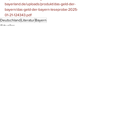
bayerland.de/uploads/produkt/das-geld-der-
bayern/das-geld-der-bayern-leseprobe-2025-
01-21-124343.pdf
Deutschland
Literatur
Bayern
Aktuelles
Literatur
Kommentare
Kommentar verfassen...
Do Not Sell My Personal Information
Impressum