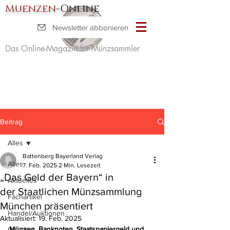
Muenzen
-Online
Newsletter abbonieren
Das Online-Magazin für Münzsammler
Beitrag
Alles
Battenberg Bayerland Verlag
Alles
7. Feb. 2025
2 Min. Lesezeit
„Das Geld der Bayern“ in
Aktuelles
der Staatlichen Münzsammlung
Fachartikel
München präsentiert
Handel/Auktionen
Aktualisiert:
19. Feb. 2025
Münzen, Banknoten, Staatspapiergeld und 
Literatur