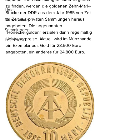
zu finden, werden die goldenen Zehn-Mark-
Links
Stücke der DDR aus dem Jahr 1985 von Zeit 
zu Zeit aus privaten Sammlungen heraus 
Münzlexikon
angeboten. 
Die sogenannten 
Sammlungen
"Honeckergulden" erzielen dann regelmäßig 
Liebhaberpreise. Aktuell wird im Münzhandel 
Leserpost
ein Exemplar aus Gold für 23.500 Euro 
angeboten, ein anderes für 24.800 Euro.