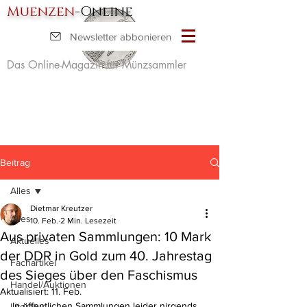
Muenzen
-Online
Newsletter abbonieren
Das Online-Magazin für Münzsammler
Beitrag
Alles
Dietmar Kreutzer
Alles
10. Feb.
2 Min. Lesezeit
Aus privaten Sammlungen: 10 Mark
Aktuelles
der DDR in Gold zum 40. Jahrestag
Fachartikel
des Sieges über den Faschismus
Handel/Auktionen
Aktualisiert:
11. Feb.
In öffentlichen Sammlungen leider nirgends 
Literatur