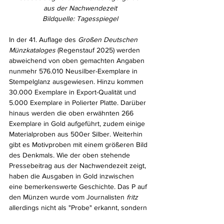
aus der Nachwendezeit
Bildquelle: Tagesspiegel
In der 41. Auflage des 
Großen Deutschen 
Münzkataloges
 (Regenstauf 2025) werden 
abweichend von oben gemachten Angaben 
nunmehr 576.010 Neusilber-Exemplare in 
Stempelglanz ausgewiesen. Hinzu kommen 
30.000 Exemplare in Export-Qualität und 
5.000 Exemplare in Polierter Platte. Darüber 
hinaus werden die oben erwähnten 266 
Exemplare in Gold aufgeführt, zudem einige 
Materialproben aus 500er Silber. Weiterhin 
gibt es Motivproben mit einem größeren Bild 
des Denkmals. Wie der oben stehende 
Pressebeitrag aus der Nachwendezeit zeigt, 
haben die Ausgaben in Gold inzwischen 
eine bemerkenswerte Geschichte. Das P auf 
den Münzen wurde vom Journalisten 
fritz
allerdings nicht als "Probe" erkannt, sondern 
für ein Kürzel des Begriffes "Politbüro" 