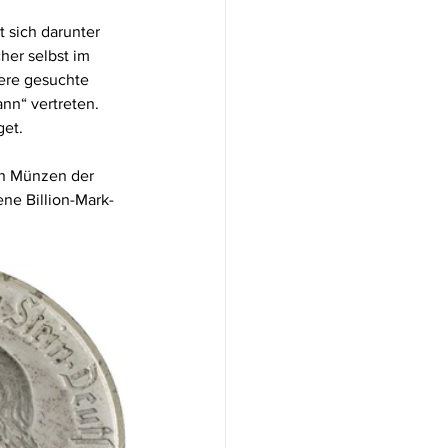
 sich darunter 
her selbst im 
tere gesuchte 
n“ vertreten. 
get.
an Münzen der 
ene Billion-Mark-