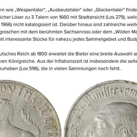
n wie „Wespentaler“, „Ausbeutetaler“ oder „Glockentaler“ findet
her Löser zu 3 Talern von 1660 mit Stadtansicht (Los 279), welc
966) nicht katalogisiert ist. Darüber hinaus sind zahlreiche wei
ngroschen mit dem berühmten Sachsenross oder dem „Wilden Man
it interessante Stücke für nahezu jedes Sammelgebiet und Bud
tsches Reich ab 1800 erwartet die Bieter eine breite Auswahl 
en Königreiche. Aus der Inflationszeit ist insbesondere die selt
uheben (Los 596), die in vielen Sammlungen noch fehlt.