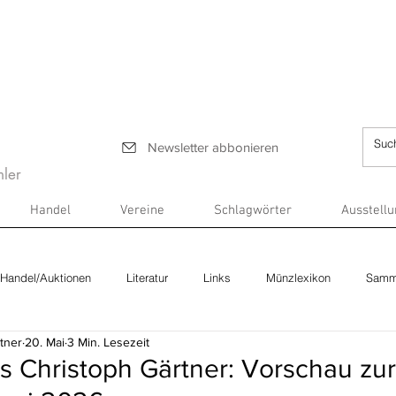
Newsletter abbonieren
ler
Handel
Vereine
Schlagwörter
Ausstell
Handel/Auktionen
Literatur
Links
Münzlexikon
Samm
tner
20. Mai
3 Min. Lesezeit
s Christoph Gärtner: Vorschau zur