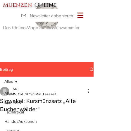
Muenzen
-Online
Newsletter abbonieren
Das Online-Magazin für Münzsammler
Beitrag
Alles
SK
Alles
15. Okt. 2019
1 Min. Lesezeit
Slowakei: Kursmünzsatz „Alte
Aktuelles
Buchenwälder“
Fachartikel
Handel/Auktionen
Literatur