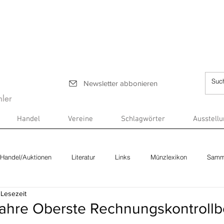
Newsletter abbonieren
ler
Handel
Vereine
Schlagwörter
Ausstell
Handel/Auktionen
Literatur
Links
Münzlexikon
Samm
 Lesezeit
0 Jahre Oberste Rechnungskontroll