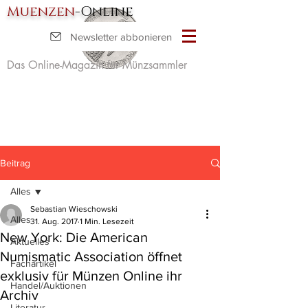
Muenzen
-Online
Newsletter abbonieren
Das Online-Magazin für Münzsammler
Beitrag
Alles
Sebastian Wieschowski
Alles
31. Aug. 2017
1 Min. Lesezeit
New York: Die American
Aktuelles
Numismatic Association öffnet
Fachartikel
exklusiv für Münzen Online ihr
Handel/Auktionen
Archiv
Literatur