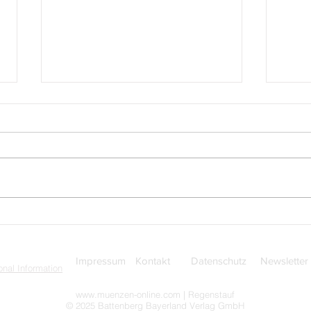
Vom Römischen Reich nach
Grie
Berlin: Antike Münzen auf
Akad
geheimnisvollem Weg in den
Norden
Impressum
Kontakt
Datenschutz
Newsletter
nal Information
www.muenzen-online.com
| Regenstauf
© 2025 Battenberg Bayerland Verlag GmbH