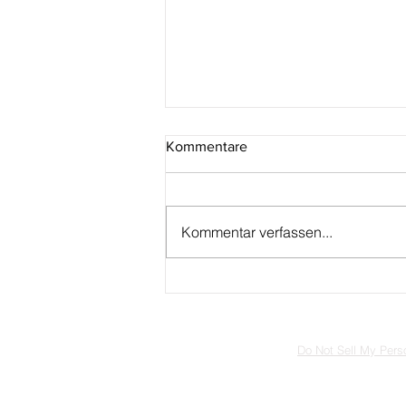
Kommentare
Kommentar verfassen...
Österreich: Elfe aus der Serie
„Fantastische Fabelwesen“
Do Not Sell My Perso