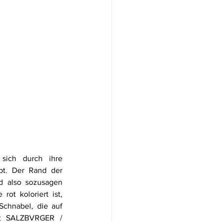
ich durch ihre 
bt. Der Rand der 
d also sozusagen 
ot koloriert ist, 
chnabel, die auf 
et SALZBVRGER / 