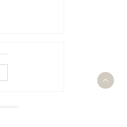
chenland: 100 Jahre
emie von Athen
 abmelden