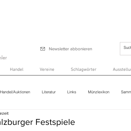
Newsletter abbonieren
ler
Handel
Vereine
Schlagwörter
Ausstell
Handel/Auktionen
Literatur
Links
Münzlexikon
Samm
ezeit
lzburger Festspiele