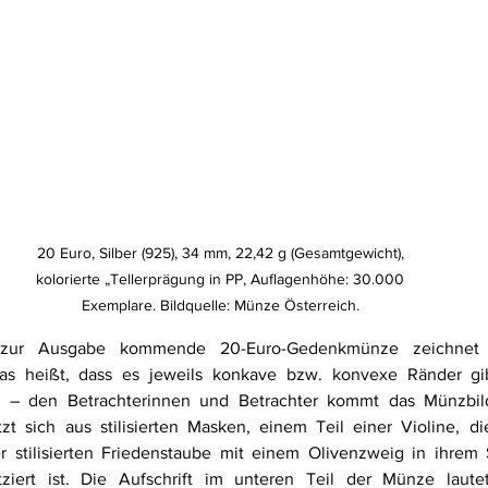
20 Euro, Silber (925), 34 mm, 22,42 g (Gesamtgewicht), 
kolorierte „Tellerprägung in PP, Auflagenhöhe: 30.000 
Exemplare. Bildquelle: Münze Österreich. 
zur Ausgabe kommende 20-Euro-Gedenkmünze zeichnet s
das heißt, dass es jeweils konkave bzw. konvexe Ränder gi
x – den Betrachterinnen und Betrachter kommt das Münzbil
t sich aus stilisierten Masken, einem Teil einer Violine, die r
 stilisierten Friedenstaube mit einem Olivenzweig in ihrem S
tziert ist. Die Aufschrift im unteren Teil der Münze laut