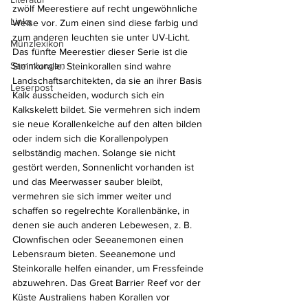
zwölf Meerestiere auf recht ungewöhnliche 
Links
Weise vor. Zum einen sind diese farbig und 
zum anderen leuchten sie unter UV-Licht. 
Münzlexikon
Das fünfte Meerestier dieser Serie ist die 
Sammlungen
Steinkoralle. Steinkorallen sind wahre 
Landschaftsarchitekten, da sie an ihrer Basis 
Leserpost
Kalk ausscheiden, wodurch sich ein 
Kalkskelett bildet. Sie vermehren sich indem 
sie neue Korallenkelche auf den alten bilden 
oder indem sich die Korallenpolypen 
selbständig machen. Solange sie nicht 
gestört werden, Sonnenlicht vorhanden ist 
und das Meerwasser sauber bleibt, 
vermehren sie sich immer weiter und 
schaffen so regelrechte Korallenbänke, in 
denen sie auch anderen Lebewesen, z. B. 
Clownfischen oder Seeanemonen einen 
Lebensraum bieten. Seeanemone und 
Steinkoralle helfen einander, um Fressfeinde 
abzuwehren. Das Great Barrier Reef vor der 
Küste Australiens haben Korallen vor 