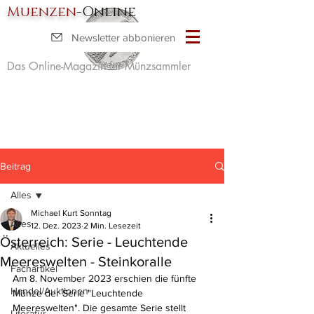
Muenzen
-Online
Newsletter abbonieren
Das Online-Magazin für Münzsammler
Beitrag
Alles
Michael Kurt Sonntag
Alles
12. Dez. 2023
2 Min. Lesezeit
Österreich: Serie - Leuchtende
Aktuelles
Meereswelten - Steinkoralle
Fachartikel
Am 8. November 2023 erschien die fünfte 
Handel/Auktionen
Münze der Serie "Leuchtende 
Meereswelten". Die gesamte Serie stellt 
Literatur