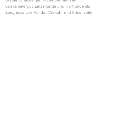
Salzkammergut von Ursula Schachinger
Ursula Schachinger, Römische Münzen im
Salzkammergut. Einzelfunde und Hortfunde als
Zeugnisse von Handel, Verkehr und Krisenzeiten
(Forschungen zur geschichtlichen Landeskunde
der Steiermark, Bd. 102), 300 Seiten, Graz 2026, 36
Euro Die umfangreiche Publikation Römische
Münzen im Salzkammergut. Einzelfunde und
Hortfunde als Zeugnisse von Handel, Verkehr und
Krisenzeiten von Ursula Schachinger, erschienen
als mittlerweile 102. Band in der Reihe
Forschungen zur geschichtlichen