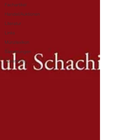
Fachartikel
Handel/Auktionen
Literatur
Links
Münzlexikon
Sammlungen
Leserpost