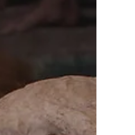
abgesunken („reduz