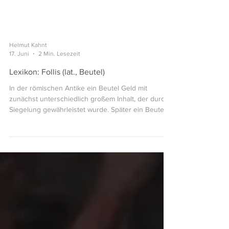
Helmut Kahnt
17. Juni
2 Min. Lesezeit
Lexikon: Follis (lat., Beutel)
In der römischen Antike ein Beutel Geld mit
zunächst unterschiedlich großem Inhalt, der durch
Siegelung gewährleistet wurde. Später ein Beutel
mit stets gleichem Inhalt, meist Kleingeld. Davon
abgeleitete Bezeichnung für verschiedene
Münzen: 1. Weißgesottene Kupfermünze nach der
Münzreform (293 – 296) des Kaisers Diocletianus
(284 – 305), zunächst mit 27 bis 30 mm
Durchmesser und 9 bis 13 g Gewicht, bis 311 auf 20
bis 21 mm Durchmesser und 4 bis 5 g Gewicht